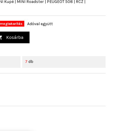
NI Kupé | MINI Roadster | PEUGEOT 508 | RCZ |
Adóval együtt
megtakarítás
Kosárba

7
db