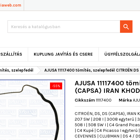
viaweb.com

SZÁLLÍTÁS
KUPLUNG JAVÍTÁS ÉS CSERE
ÜGYFÉLSZOLGÁL
ítés, szelepfedél
AJUSA 11117400 tömítés, szelepfedél CITROËN D
AJUSA 11117400 tömí
-55%
(CAPSA) IRAN KHOD
Cikkszám
11117400
Márka
AJ
CITROËN, DS, DS (CAPSA), IRAN 
207 SW | 208 I | 3008 egyterű | 30
508 I | 508 SW I | C4 Grand Picasso
| C4 Kupé | C4 Picasso I egyterű | 
CEVENNES | CLUBMAN | DS 4 / DS 