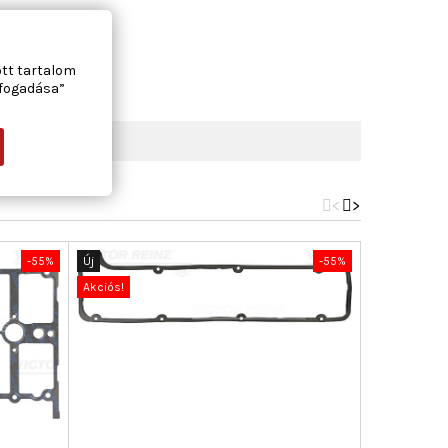
ott tartalom
lfogadása”
<
>
-55%
Új
-55%
Új
Akciós!
Akciós!