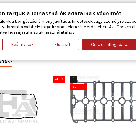
en tartjuk a felhasználók adatainak védelmét
álunk a böngészési élmény javítása, hirdetések vagy személyre szab
, valamint a webhely forgalmának elemzése érdekében. Az „Összes e
tva hozzájárul a sütik használatához.
56044100
Beállítások
Elutasít
Összes elfogadása
ÁBAN:
-40%
Új
Akciós!