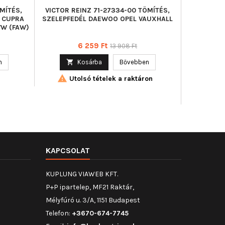
MÍTÉS,
VICTOR REINZ 71-27334-00 TÖMÍTÉS,
VICTOR R
) CUPRA
SZELEPFEDÉL DAEWOO OPEL VAUXHALL
SZELE
VW (FAW)
Vastagság
Ár
Normál
6 259 Ft
13 908 Ft
ár
n

Kosárba
Bővebben

Utolsó tételek a raktáron


Uto
KAPCSOLAT
KUPLUNG VIAWEB KFT.
P+P ipartelep, MF21 Raktár,
Mélyfúró u. 3/A, 1151 Budapest
Telefon:
+3670-674-7745