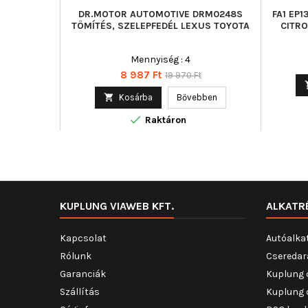
DR.MOTOR AUTOMOTIVE DRM0248S
FA1 EP
TÖMÍTÉS, SZELEPFEDÉL LEXUS TOYOTA
CITRO
Mennyiség : 4
Ár
Normál
8 987 Ft
19 970 Ft
ár

Kosárba
Bővebben

Raktáron
KUPLUNG VIAWEB KFT.
ALKATR
Kapcsolat
Autóalka
Rólunk
Cseredar
Garanciák
Kuplung 
Szállítás
Kuplung 