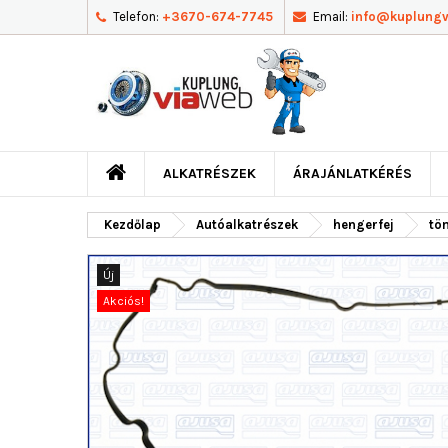
Telefon:
+3670-674-7745
Email:
info@kuplung
ALKATRÉSZEK
ÁRAJÁNLATKÉRÉS
Kezdőlap
Autóalkatrészek
hengerfej
töm
Új
Akciós!