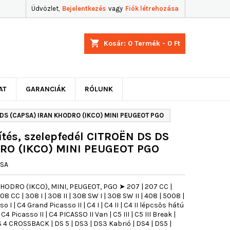
Üdvözlet,
Bejelentkezés
vagy
Fiók létrehozása
shopping_cart
Kosár:
0
Termék - 0 Ft
AT
GARANCIÁK
RÓLUNK
S DS (CAPSA) IRAN KHODRO (IKCO) MINI PEUGEOT PGO
tés, szelepfedél CITROËN DS DS
RO (IKCO) MINI PEUGEOT PGO
USA
KHODRO (IKCO), MINI, PEUGEOT, PGO ➤ 207 | 207 CC |
8 CC | 308 I | 308 II | 308 SW I | 308 SW II | 408 | 5008 |
 I | C4 Grand Picasso II | C4 I | C4 II | C4 II lépcsős hátú
C4 Picasso II | C4 PICASSO II Van | C5 III | C5 III Break |
4 CROSSBACK | DS 5 | DS3 | DS3 Kabrió | DS4 | DS5 |