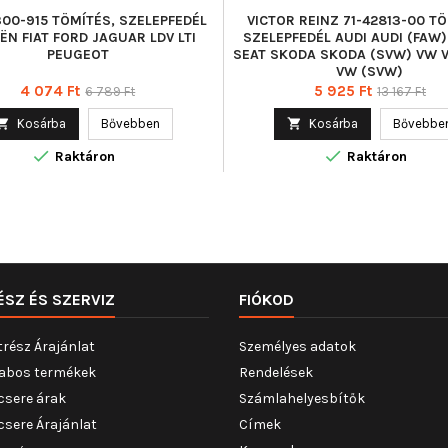
1300-915 TÖMÍTÉS, SZELEPFEDÉL
VICTOR REINZ 71-42813-00 TÖ
ËN FIAT FORD JAGUAR LDV LTI
SZELEPFEDÉL AUDI AUDI (FAW
PEUGEOT
SEAT SKODA SKODA (SVW) VW 
VW (SVW)
Ár
Normál
Ár
Normál
4 074 Ft
5 925 Ft
6 789 Ft
13 167 Ft
ár
ár

Kosárba
Bővebben

Kosárba
Bővebbe


Raktáron
Raktáron
ÉSZ ÉS SZERVIZ
FIÓKOD
trész Árajánlat
Személyes adatok
abos termékek
Rendelések
csere árak
Számlahelyesbítők
csere Árajánlat
Címek