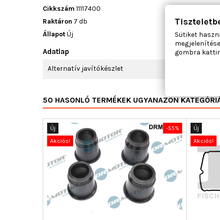
Cikkszám
11117400
Tiszteletb
Raktáron
7 db
Állapot
Új
Sütiket haszn
megjelenítése
Adatlap
gombra kattin
Alternatív javítókészlet
50 HASONLÓ TERMÉKEK UGYANAZON KATEGÓRI
Új
-55%
Új
Akciós!
Akciós!