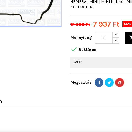
HEMERA | MINI | MINI Kabrió | MI
SPEEDSTER
7 937 Ft
17 639 Ft
55% 
Mennyiség

Raktáron
W03
Megosztás
Ó