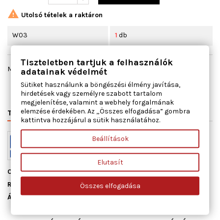

Utolsó tételek a raktáron
W03
1
db
Tiszteletben tartjuk a felhasználók
Megosztás
adatainak védelmét
Sütiket használunk a böngészési élmény javítása,
hirdetések vagy személyre szabott tartalom
megjelenítése, valamint a webhely forgalmának
elemzése érdekében. Az „Összes elfogadása” gombra
TERMÉK RÉSZLETEI
VÁLTÓSZÁMOK
MIHEZ JÓ
kattintva hozzájárul a sütik használatához.
Beállítások
Elutasít
Cikkszám
11120200
Raktáron
1 db
Összes elfogadása
Állapot
Új