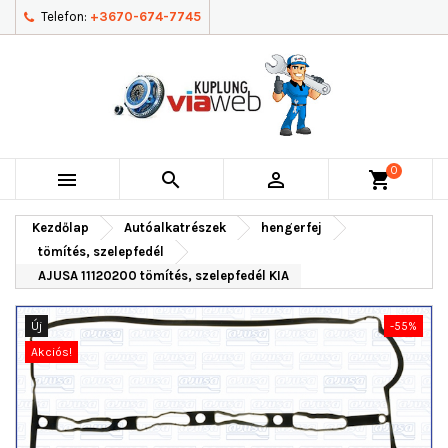
Telefon:
+3670-674-7745
0



shopping_cart
Kezdőlap
Autóalkatrészek
hengerfej
tömítés, szelepfedél
AJUSA 11120200 tömítés, szelepfedél KIA
Új
-55%
Akciós!