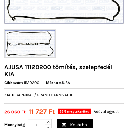
AJUSA 11120200 tömítés, szelepfedél
KIA
Cikkszám
11120200
Márka
AJUSA
KIA ➤ CARNIVAL / GRAND CARNIVAL II
11 727 Ft
26 060 Ft
Adóval együtt
55% megtakarítás
Kosárba
Mennyiség
