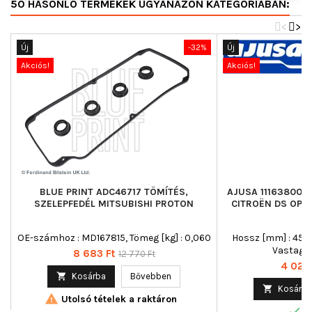
50 HASONLÓ TERMÉKEK UGYANAZON KATEGÓRIÁBAN:
<
>
Új
-32%
Új
Akciós!
Akciós!
BLUE PRINT ADC46717 TÖMÍTÉS,
AJUSA 11163800 
SZELEPFEDÉL MITSUBISHI PROTON
CITROËN DS OPE
OE-számhoz : MD167815, Tömeg [kg] : 0,060
Hossz [mm] : 450,
Vastagsá
Ár
Normál
8 683 Ft
12 770 Ft
Ár
4 027 
ár

Kosárba
Bővebben

Kosárba

Utolsó tételek a raktáron

R