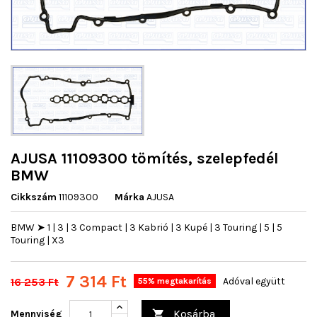
AJUSA 11109300 tömítés, szelepfedél
BMW
Cikkszám
11109300
Márka
AJUSA
BMW ➤ 1 | 3 | 3 Compact | 3 Kabrió | 3 Kupé | 3 Touring | 5 | 5
Touring | X3
7 314 Ft
16 253 Ft
Adóval együtt
55% megtakarítás
Kosárba
Mennyiség
