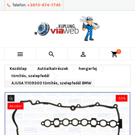
Telefon:
+3670-674-7745
0



shopping_cart
Kezdőlap
Autóalkatrészek
hengerfej
tömítés, szelepfedél
AJUSA 11109300 tömítés, szelepfedél BMW
Új
-55%
Akciós!