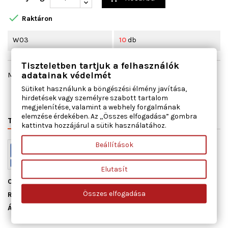

Raktáron
W03
10
db
Tiszteletben tartjuk a felhasználók
adatainak védelmét
Megosztás
Sütiket használunk a böngészési élmény javítása,
hirdetések vagy személyre szabott tartalom
megjelenítése, valamint a webhely forgalmának
elemzése érdekében. Az „Összes elfogadása” gombra
TERMÉK RÉSZLETEI
VÁLTÓSZÁMOK
MIHEZ JÓ
kattintva hozzájárul a sütik használatához.
Beállítások
Elutasít
Cikkszám
11109300
Összes elfogadása
Raktáron
10 db
Állapot
Új