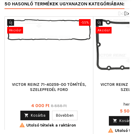
50 HASONLÓ TERMÉKEK UGYANAZON KATEGÓRIÁBAN:
<
>
Új
-55%
Új
Akciós!
Akciós!
VICTOR REINZ 71-40259-00 TÖMÍTÉS,
VICTOR REINZ 7
SZELEPFEDÉL FORD
SZELE
henge
Ár
Normál
4 000 Ft
8 888 Ft
Ár
5 506 
ár

Kosárba
Bővebben

Kosárba

Utolsó tételek a raktáron

Utolsó tét