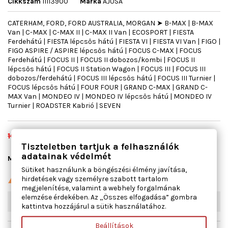
Cikkszám
11113900
Márka
AJUSA
CATERHAM, FORD, FORD AUSTRALIA, MORGAN ➤ B-MAX | B-MAX
Van | C-MAX | C-MAX II | C-MAX II Van | ECOSPORT | FIESTA
Ferdehátú | FIESTA lépcsős hátú | FIESTA VI | FIESTA VI Van | FIGO |
FIGO ASPIRE / ASPIRE lépcsős hátú | FOCUS C-MAX | FOCUS
Ferdehátú | FOCUS II | FOCUS II dobozos/kombi | FOCUS II
lépcsős hátú | FOCUS II Station Wagon | FOCUS III | FOCUS III
dobozos/ferdehátú | FOCUS III lépcsős hátú | FOCUS III Turnier |
FOCUS lépcsős hátú | FOUR FOUR | GRAND C-MAX | GRAND C-
MAX Van | MONDEO IV | MONDEO IV lépcsős hátú | MONDEO IV
Turnier | ROADSTER Kabrió | SEVEN
7 425 Ft
16 500 Ft
Adóval együtt
55% megtakarítás
Tiszteletben tartjuk a felhasználók
adatainak védelmét
Kosárba
Mennyiség

Sütiket használunk a böngészési élmény javítása,

hirdetések vagy személyre szabott tartalom
Utolsó tételek a raktáron
megjelenítése, valamint a webhely forgalmának
elemzése érdekében. Az „Összes elfogadása” gombra
W03
4
db
kattintva hozzájárul a sütik használatához.
Beállítások