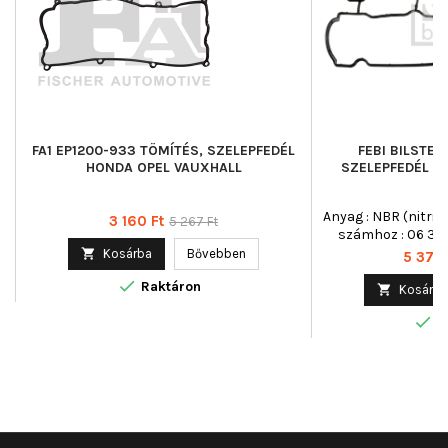
FA1 EP1200-933 TÖMÍTÉS, SZELEPFEDÉL
FEBI BILSTEI
HONDA OPEL VAUXHALL
SZELEPFEDÉL O
Anyag : NBR (nitril
Ár
Normál
3 160 Ft
5 267 Ft
számhoz : 06 38 1
ár

Kosárba
Bővebben
Ár
5 374 

Raktáron

Kosárba

R