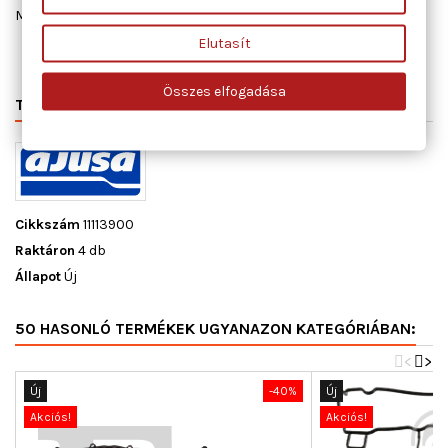
Megosztás
Elutasít
Összes elfogadása
TERMÉK RÉSZLETEI
VÁLTÓSZÁMOK
MIHEZ JÓ
Cikkszám
11113900
Raktáron
4 db
Állapot
Új
50 HASONLÓ TERMÉKEK UGYANAZON KATEGÓRIÁBAN:
<
>
Új
-40%
Új
Akciós!
Akciós!