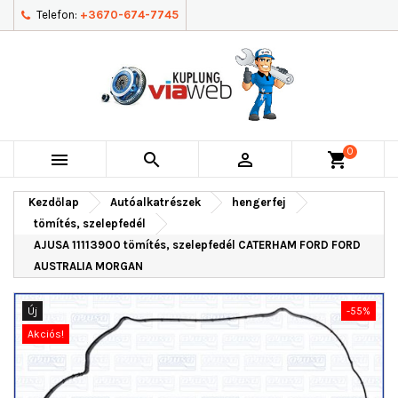
Telefon:
+3670-674-7745
0



shopping_cart
Kezdőlap
Autóalkatrészek
hengerfej
tömítés, szelepfedél
AJUSA 11113900 tömítés, szelepfedél CATERHAM FORD FORD
AUSTRALIA MORGAN
Új
-55%
Akciós!