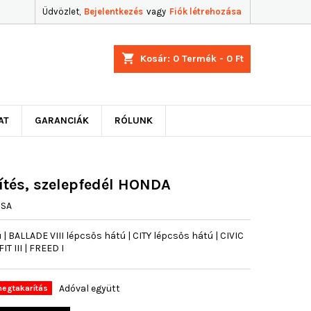
Üdvözlet,
Bejelentkezés
vagy
Fiók létrehozása
shopping_cart
Kosár:
0
Termék - 0 Ft
AT
GARANCIÁK
RÓLUNK
ítés, szelepfedél HONDA
USA
BALLADE VIII lépcsős hátú | CITY lépcsős hátú | CIVIC
IT III | FREED I
Adóval együtt
egtakarítás