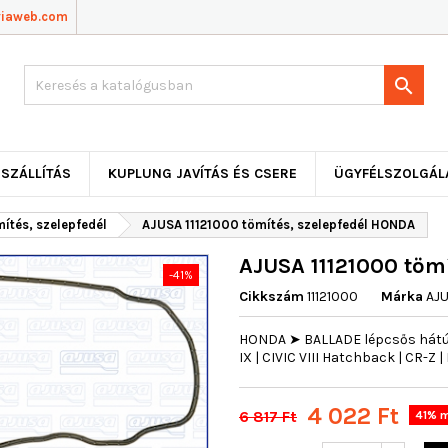
viaweb.com

SZÁLLÍTÁS
KUPLUNG JAVÍTÁS ÉS CSERE
ÜGYFÉLSZOLGÁL
ítés, szelepfedél
AJUSA 11121000 tömítés, szelepfedél HONDA
AJUSA 11121000 töm
-41%
Cikkszám
11121000
Márka
AJ
HONDA ➤ BALLADE lépcsős hátú | 
IX | CIVIC VIII Hatchback | CR-Z | F
4 022 Ft
6 817 Ft
41% m