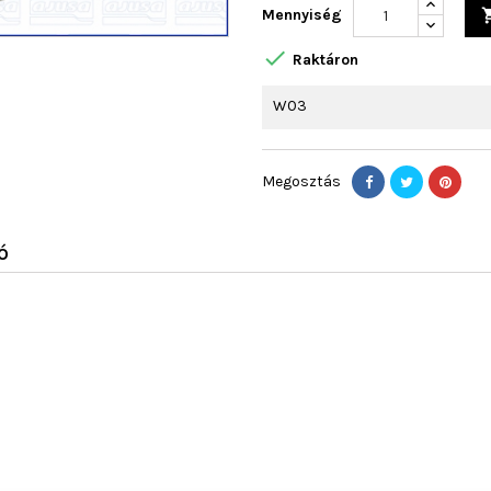
Mennyiség

Raktáron
W03
Megosztás
Ó