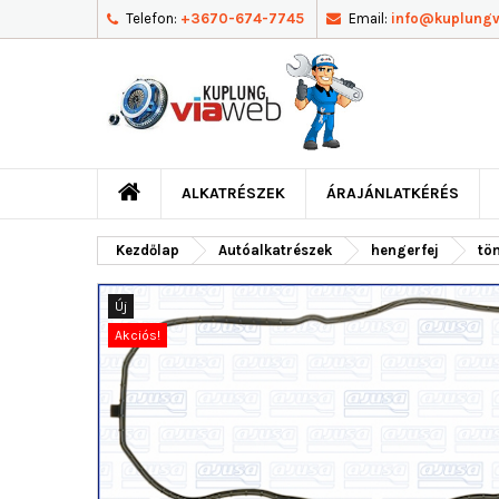
Telefon:
+3670-674-7745
Email:
info@kuplung
ALKATRÉSZEK
ÁRAJÁNLATKÉRÉS
Kezdőlap
Autóalkatrészek
hengerfej
töm
Új
Akciós!