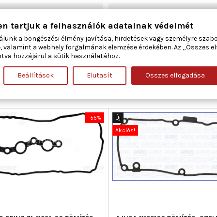
170
en tartjuk a felhasználók adatainak védelmét
435
álunk a böngészési élmény javítása, hirdetések vagy személyre szab
, valamint a webhely forgalmának elemzése érdekében. Az „Összes e
tva hozzájárul a sütik használatához.
12341-RB0-003
Beállítások
Elutasít
Összes elfogadása
ÁBAN:
-55%
Új
Akciós!