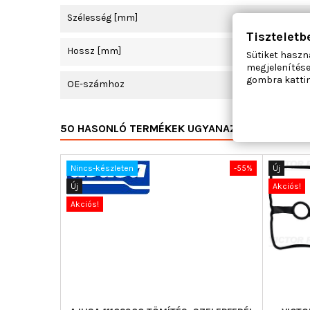
Szélesség [mm]
Tiszteletb
Hossz [mm]
Sütiket haszn
megjelenítése
gombra kattin
OE-számhoz
50 HASONLÓ TERMÉKEK UGYANAZON KATEGÓRI
Nincs-készleten
-55%
Új
Új
Akciós!
Akciós!