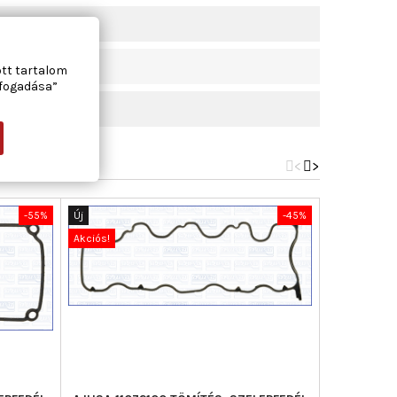
ott tartalom
lfogadása”
<
>
-55%
Új
-45%
Új
Akciós!
Akciós!