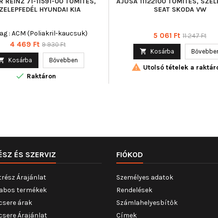
R REINZ 71-11591-00 TÖMÍTÉS,
AJUSA 11122100 TÖMÍTÉS, SZE
ZELEPFEDÉL HYUNDAI KIA
SEAT SKODA VW
ag : ACM (Poliakril-kaucsuk)
Ár
Normál
5 061 Ft
11 247 Ft
Ár
Normál
4 469 Ft
9 930 Ft
ár

Kosárba
Bővebbe
ár

Kosárba
Bővebben

Utolsó tételek a raktár

Raktáron
ÉSZ ÉS SZERVIZ
FIÓKOD
trész Árajánlat
Személyes adatok
abos termékek
Rendelések
csere árak
Számlahelyesbítők
csere Árajánlat
Címek