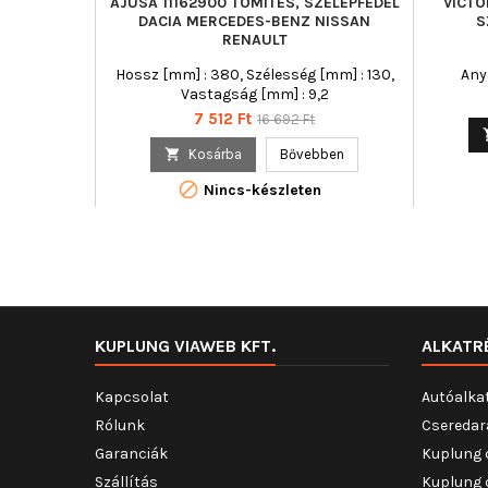
AJUSA 11162900 TÖMÍTÉS, SZELEPFEDÉL
VICTO
DACIA MERCEDES-BENZ NISSAN
S
RENAULT
Hossz [mm] : 380, Szélesség [mm] : 130,
Any
Vastagság [mm] : 9,2
Ár
Normál
7 512 Ft
16 692 Ft
ár

Kosárba
Bővebben

Nincs-készleten
KUPLUNG VIAWEB KFT.
ALKATR
Kapcsolat
Autóalka
Rólunk
Cseredar
Garanciák
Kuplung 
Szállítás
Kuplung 