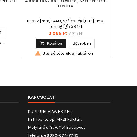
LEPFEDÉL
AJUSA 11072100 TÖMÍTÉS, SZELEPFEDÉL
CORT
TOYOTA
SZELEP
Hossz [mm] : 440, Szélesség [mm] : 180,
Tömeg [g] : 53,121
n

Ár
Normál
3 968 Ft
7 215 Ft
ár
on

Kosárba
Bővebben

Utolsó tételek a raktáron
KAPCSOLAT
KUPLUNG VIAWEB KFT.
P+P ipartelep, MF21 Raktár,
Mélyfúró u. 3/A, 1151 Budapest
Telefon:
+3670-674-7745