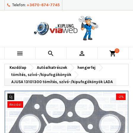
Telefon:
+3670-674-7745
0



shopping_cart
Kezdőlap
Autóalkatrészek
hengerfej
tömítés, szívó-/kipufogókönyök
AJUSA 13101300 tömítés, szívó-/kipufogókönyök LADA
Új
-2%
Akciós!