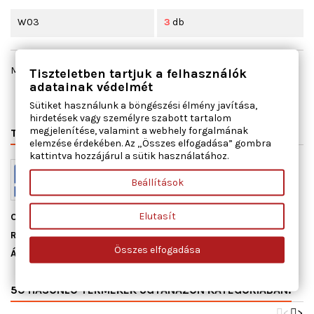
W03
3
db
Megosztás
Tiszteletben tartjuk a felhasználók
adatainak védelmét
Sütiket használunk a böngészési élmény javítása,
hirdetések vagy személyre szabott tartalom
megjelenítése, valamint a webhely forgalmának
TERMÉK RÉSZLETEI
MIHEZ JÓ
elemzése érdekében. Az „Összes elfogadása” gombra
kattintva hozzájárul a sütik használatához.
Beállítások
Elutasít
Cikkszám
13101300
Raktáron
3 db
Összes elfogadása
Állapot
Új
50 HASONLÓ TERMÉKEK UGYANAZON KATEGÓRIÁBAN:
<
>