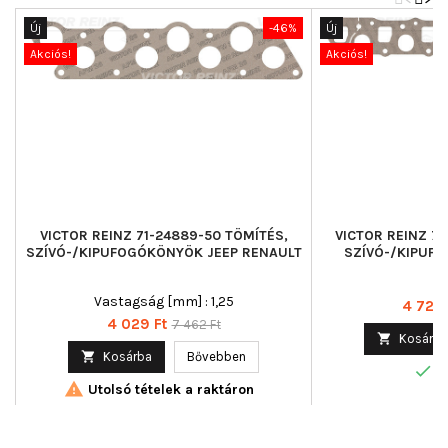
Új
-46%
Új
Akciós!
Akciós!
VICTOR REINZ 71-24889-50 TÖMÍTÉS,
VICTOR REINZ 7
SZÍVÓ-/KIPUFOGÓKÖNYÖK JEEP RENAULT
SZÍVÓ-/KIPUF
Vastagság [mm] : 1,25
Ár
4 722 
Ár
Normál
4 029 Ft
7 462 Ft

Kosárba
ár

Kosárba
Bővebben

R

Utolsó tételek a raktáron