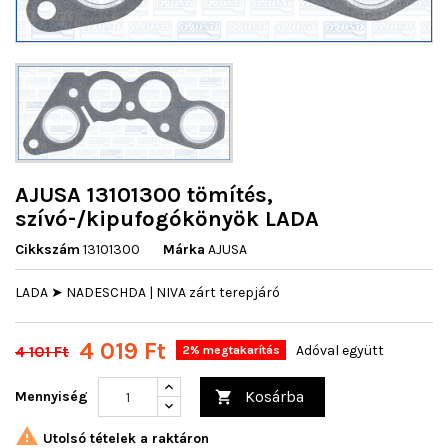
AJUSA 13101300 tömítés,
szívó-/kipufogókönyök LADA
Cikkszám
13101300
Márka
AJUSA
LADA ➤ NADESCHDA | NIVA zárt terepjáró
4 019 Ft
4 101 Ft
Adóval együtt
2% megtakarítás
Kosárba
Mennyiség


Utolsó tételek a raktáron