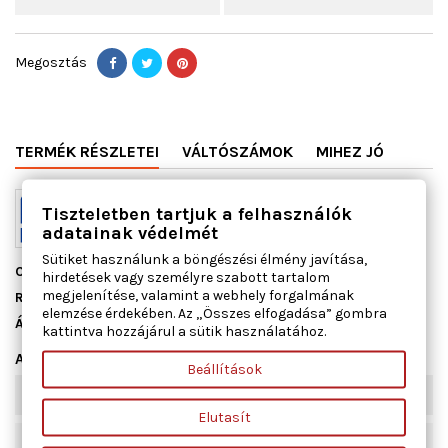
Megosztás
TERMÉK RÉSZLETEI
VÁLTÓSZÁMOK
MIHEZ JÓ
Tiszteletben tartjuk a felhasználók
adatainak védelmét
Sütiket használunk a böngészési élmény javítása,
Cikkszám
13030300
hirdetések vagy személyre szabott tartalom
megjelenítése, valamint a webhely forgalmának
Raktáron
4 db
elemzése érdekében. Az „Összes elfogadása” gombra
Állapot
Új
kattintva hozzájárul a sütik használatához.
Adatlap
Beállítások
Szélesség [mm]
65
Elutasít
Beépítési oldal
Szívócső