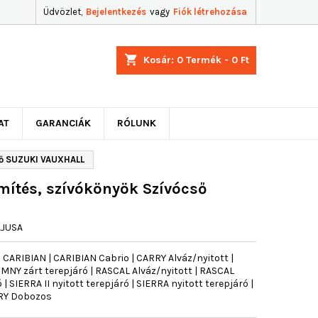
Üdvözlet,
Bejelentkezés
vagy
Fiók létrehozása
shopping_cart
Kosár:
0
Termék - 0 Ft
AT
GARANCIÁK
RÓLUNK
ső SUZUKI VAUXHALL
ítés, szívókönyök Szívócső
AJUSA
ARIBIAN | CARIBIAN Cabrio | CARRY Alváz/nyitott |
MNY zárt terepjáró | RASCAL Alváz/nyitott | RASCAL
| SIERRA II nyitott terepjáró | SIERRA nyitott terepjáró |
RY Dobozos