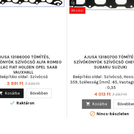
Új
Akciós!
JUSA 13186000 TÖMÍTÉS,
AJUSA 13180700 TÖMÍTÉ
ÖNYÖK SZÍVÓCSŐ ALFA ROMEO
SZÍVÓKÖNYÖK SZÍVÓCSŐ CHE
LLAC FIAT HOLDEN OPEL SAAB
SUBARU SUZUKI
VAUXHALL
Beépítési oldal : Szívócső
Beépítési oldal : Szívócső, Hoss
359, Szélesség [mm] : 65, Vasta
Ár
Normál
3 991 Ft
7 530 Ft
: 0,35
ár

Kosárba
Bővebben
Ár
Normál
4 013 Ft
7 297 Ft
ár

Raktáron

Kosárba
Bővebbe

Nincs-készleten