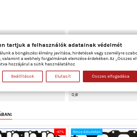
70
en tartjuk a felhasználók adatainak védelmét
Szívócső
álunk a böngészési élmény javítása, hirdetések vagy személyre szab
, valamint a webhely forgalmának elemzése érdekében. Az „Összes e
tva hozzájárul a sütik használatához.
125
Beállítások
Elutasít
Összes elfogadása
3,561
0,8
ÁBAN:
-47%
Nincs-készleten