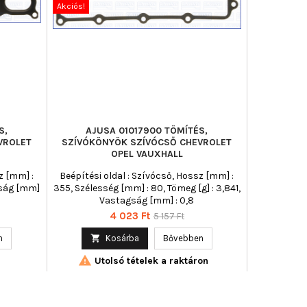
Akciós!
Akciós!
S,
AJUSA 01017900 TÖMÍTÉS,
AJU
VROLET
SZÍVÓKÖNYÖK SZÍVÓCSŐ CHEVROLET
SZÍVÓKÖN
OPEL VAUXHALL
z [mm] :
Beépítési oldal : Szívócső, Hossz [mm] :
Beépítési 
gság [mm]
355, Szélesség [mm] : 80, Tömeg [g] : 3,841,
355, Szélessé
Vastagság [mm] : 0,8
V
Ár
Normál
4 023 Ft
5 157 Ft
ár
n

Kosárba
Bővebben



Utolsó tételek a raktáron
Uto