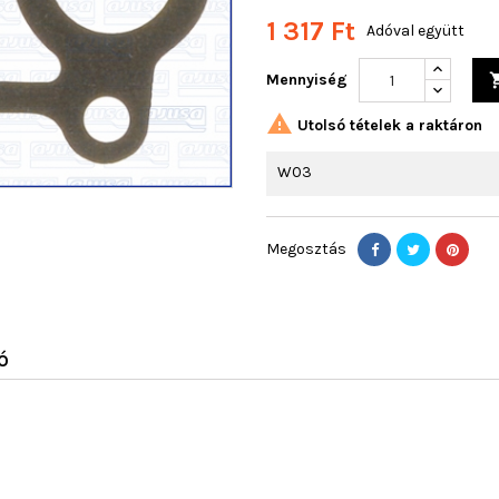
1 317 Ft
Adóval együtt
Mennyiség

Utolsó tételek a raktáron
W03
Megosztás
Ó