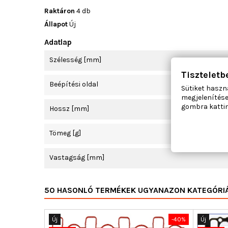
Raktáron
4 db
Állapot
Új
Adatlap
Szélesség [mm]
Tiszteletb
Beépítési oldal
Sütiket haszn
megjelenítése
gombra kattin
Hossz [mm]
Tömeg [g]
Vastagság [mm]
50 HASONLÓ TERMÉKEK UGYANAZON KATEGÓRI
Új
-40%
Új