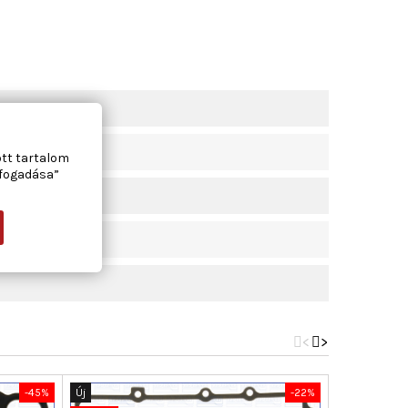
ott tartalom
lfogadása”
<
>
-45%
Új
-22%
Új