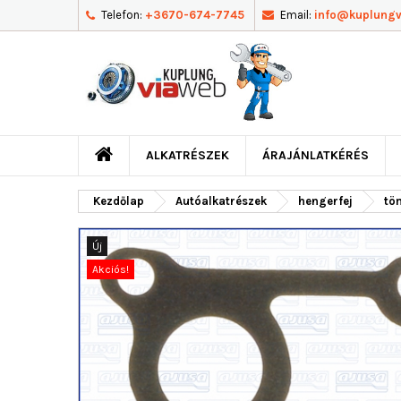
Telefon:
+3670-674-7745
Email:
info@kuplung
ALKATRÉSZEK
ÁRAJÁNLATKÉRÉS
Kezdőlap
Autóalkatrészek
hengerfej
tö
Új
Akciós!