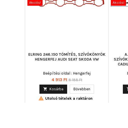
Akciós!
Akciós!
ELRING 246.150 TÖMÍTÉS, SZÍVÓKÖNYÖK
A
HENGERFEJ AUDI SEAT SKODA VW
SZÍVÓK
CADI
Beépítési oldal : Hengerfej
Ár
Normál
4 913 Ft
8 188 Ft
ár

Kosárba
Bővebben

Utolsó tételek a raktáron