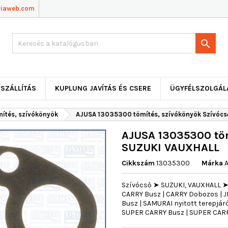
viaweb.com

SZÁLLÍTÁS
KUPLUNG JAVÍTÁS ÉS CSERE
ÜGYFÉLSZOLGÁL
mítés, szívókönyök
AJUSA 13035300 tömítés, szívókönyök Szívóc
AJUSA 13035300 töm
SUZUKI VAUXHALL
Cikkszám
13035300
Márka
Szívócső ➤ SUZUKI, VAUXHALL ➤ C
CARRY Busz | CARRY Dobozos | JI
Busz | SAMURAI nyitott terepjáró 
SUPER CARRY Busz | SUPER CAR