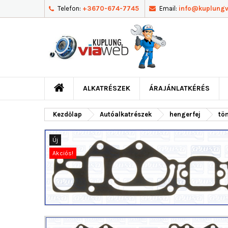
Telefon:
+3670-674-7745
Email:
info@kuplung
ALKATRÉSZEK
ÁRAJÁNLATKÉRÉS
Kezdőlap
Autóalkatrészek
hengerfej
tö
Új
Akciós!