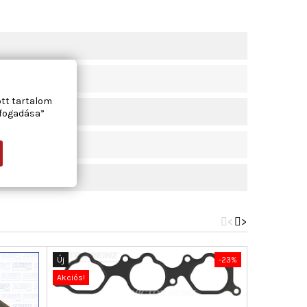
ott tartalom
lfogadása”
<
>
Új
-23%
Új
Akciós!
Akciós!