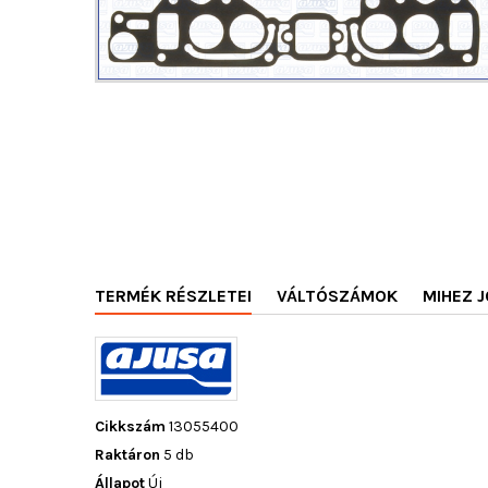
TERMÉK RÉSZLETEI
VÁLTÓSZÁMOK
MIHEZ J
Cikkszám
13055400
Raktáron
5 db
Állapot
Új