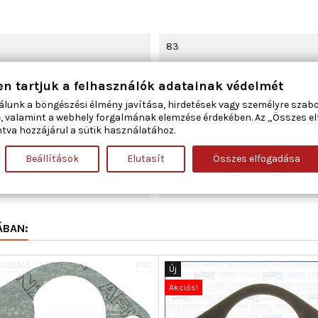
83
Szívócső
en tartjuk a felhasználók adatainak védelmét
álunk a böngészési élmény javítása, hirdetések vagy személyre szab
398
, valamint a webhely forgalmának elemzése érdekében. Az „Összes e
tva hozzájárul a sütik használatához.
9,561
Beállítások
Elutasít
Összes elfogadása
0,5
ÁBAN:
Új
Akciós!