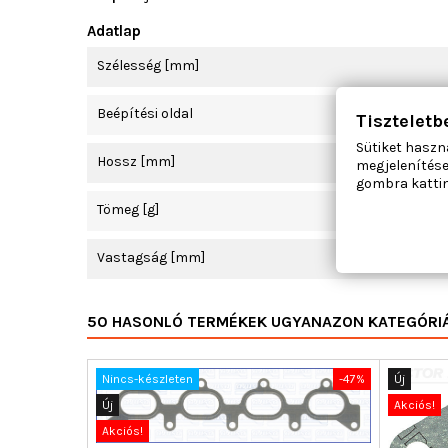
Adatlap
Szélesség [mm]
Beépítési oldal
Tiszteletb
Sütiket haszn
Hossz [mm]
megjelenítése
gombra kattin
Tömeg [g]
Vastagság [mm]
50 HASONLÓ TERMÉKEK UGYANAZON KATEGÓRI
Nincs-készleten
-47%
Új
Új
Akciós!
Akciós!