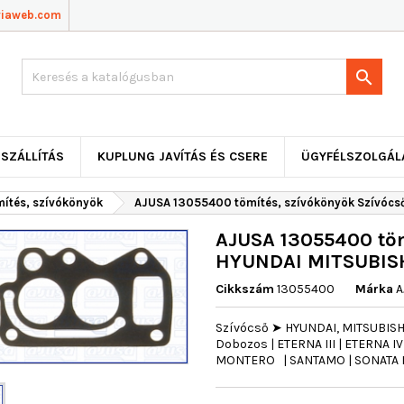
viaweb.com

SZÁLLÍTÁS
KUPLUNG JAVÍTÁS ÉS CSERE
ÜGYFÉLSZOLGÁL
mítés, szívókönyök
AJUSA 13055400 tömítés, szívókönyök Szívócs
AJUSA 13055400 töm
HYUNDAI MITSUBIS
Cikkszám
13055400
Márka
A
Szívócső ➤ HYUNDAI, MITSUBISHI ➤
Dobozos | ETERNA III | ETERNA IV
MONTERO | SANTAMO | SONATA II |