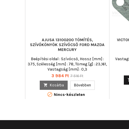
AJUSA 13100200 TÖMÍTÉS,
VICTO
SZÍVÓKÖNYÖK SZÍVÓCSŐ FORD MAZDA
MERCURY
Beépítési oldal : Szívócső, Hossz [mm] :
Vastags
375, Szélesség [mm] : 78, Tömeg [g] : 23,161,
Vastagság [mm] : 0,3
Ár
Normál
3 984 Ft
7 516 Ft
ár

Kosárba
Bővebben

Nincs-készleten