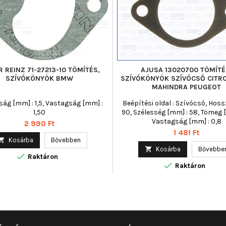
R REINZ 71-27213-10 TÖMÍTÉS,
AJUSA 13020700 TÖMÍTÉ
SZÍVÓKÖNYÖK BMW
SZÍVÓKÖNYÖK SZÍVÓCSŐ CITRO
MAHINDRA PEUGEOT
ág [mm] : 1,5, Vastagság [mm] :
Beépítési oldal : Szívócső, Hoss
1,50
90, Szélesség [mm] : 58, Tömeg [g]
Vastagság [mm] : 0,8
Ár
2 990 Ft
Ár
1 481 Ft

Kosárba
Bővebben

Kosárba
Bővebbe

Raktáron

Raktáron