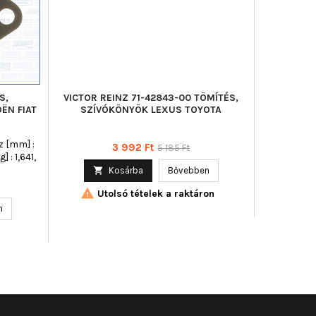
S,
VICTOR REINZ 71-42843-00 TÖMÍTÉS,
FA1 511-
ËN FIAT
SZÍVÓKÖNYÖK LEXUS TOYOTA
HENGER
z [mm] :
Beép
Ár
Normál
3 992 Ft
5 185 Ft
 : 1,641,
ár

Kosárba
Bővebben


Utolsó tételek a raktáron
n