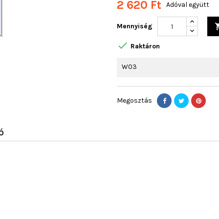
2 620 Ft
Adóval együtt
Mennyiség

Raktáron
W03
Megosztás
Ó