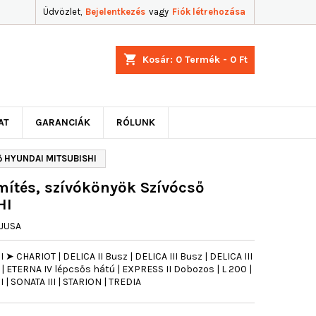
Üdvözlet,
Bejelentkezés
vagy
Fiók létrehozása
shopping_cart
Kosár:
0
Termék - 0 Ft
AT
GARANCIÁK
RÓLUNK
ő HYUNDAI MITSUBISHI
ítés, szívókönyök Szívócső
HI
JUSA
 CHARIOT | DELICA II Busz | DELICA III Busz | DELICA III
 | ETERNA IV lépcsős hátú | EXPRESS II Dobozos | L 200 |
 SONATA III | STARION | TREDIA