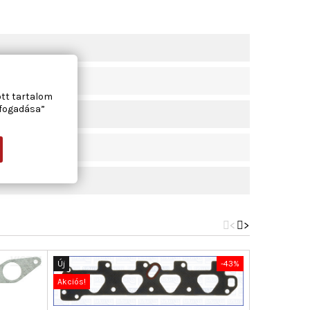
ott tartalom
lfogadása”
<
>
Új
-43%
Új
Akciós!
Akciós!