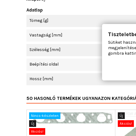
Adatlap
Tömeg [g]
Tiszteletb
Vastagság [mm]
Sütiket haszn
megjelenítése
Szélesség [mm]
gombra kattin
Beépítési oldal
Hossz [mm]
50 HASONLÓ TERMÉKEK UGYANAZON KATEGÓRI
Nincs-készleten
Új
Új
Akciós!
Akciós!