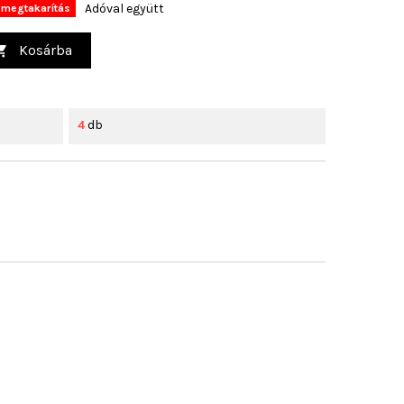
Adóval együtt
megtakarítás
Kosárba

4
db