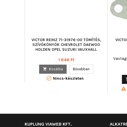
VICTOR REINZ 71-31976-00 TÖMÍTÉS,
VICTO
SZÍVÓKÖNYÖK CHEVROLET DAEWOO
HOLDEN OPEL SUZUKI VAUXHALL
Vastags
Ár
1 646 Ft

Kosárba
Bővebben

Nincs-készleten

KUPLUNG VIAWEB KFT.
ALKATR