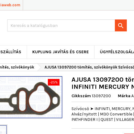
viaweb.com

SZÁLLÍTÁS
KUPLUNG JAVÍTÁS ÉS CSERE
ÜGYFÉLSZOLGÁL
mítés, szívókönyök
AJUSA 13097200 tömítés, szívókönyök Szívócs
AJUSA 13097200 töm
-25%
INFINITI MERCURY 
Cikkszám
13097200
Márka
A
Szívócső ➤ INFINITI, MERCURY, N
Alváz/nyitott | M30 Convertible 
PATHFINDER I | QUEST | VILLAGE