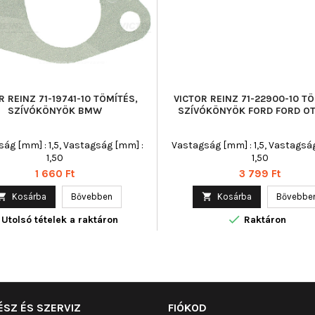
R REINZ 71-19741-10 TÖMÍTÉS,
VICTOR REINZ 71-22900-10 TÖ
SZÍVÓKÖNYÖK BMW
SZÍVÓKÖNYÖK FORD FORD O
ág [mm] : 1,5, Vastagság [mm] :
Vastagság [mm] : 1,5, Vastagsá
1,50
1,50
Ár
Ár
1 660 Ft
3 799 Ft

Kosárba
Bővebben

Kosárba
Bővebbe

Utolsó tételek a raktáron
Raktáron
ÉSZ ÉS SZERVIZ
FIÓKOD