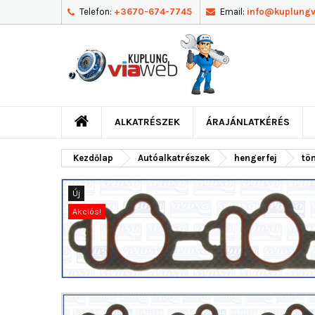
Telefon:
+3670-674-7745
Email:
info@kuplung
ALKATRÉSZEK
ÁRAJÁNLATKÉRÉS
Kezdőlap
Autóalkatrészek
hengerfej
tö
Új
Akciós!