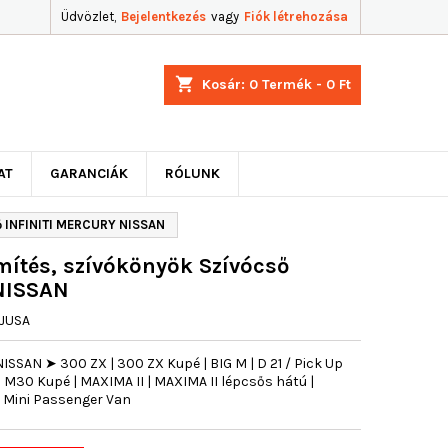
Üdvözlet,
Bejelentkezés
vagy
Fiók létrehozása
shopping_cart
Kosár:
0
Termék - 0 Ft
AT
GARANCIÁK
RÓLUNK
ő INFINITI MERCURY NISSAN
ítés, szívókönyök Szívócső
NISSAN
JUSA
ISSAN ➤ 300 ZX | 300 ZX Kupé | BIG M | D 21 / Pick Up
| M30 Kupé | MAXIMA II | MAXIMA II lépcsős hátú |
R Mini Passenger Van