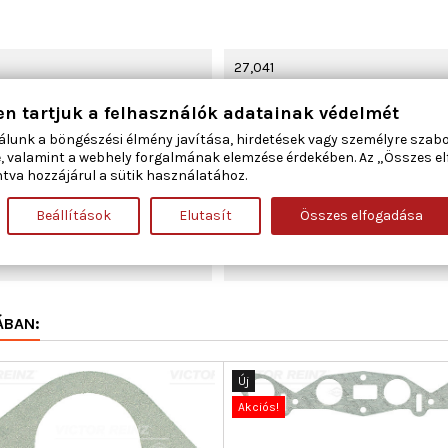
27,041
en tartjuk a felhasználók adatainak védelmét
1,5
álunk a böngészési élmény javítása, hirdetések vagy személyre szab
, valamint a webhely forgalmának elemzése érdekében. Az „Összes e
63
tva hozzájárul a sütik használatához.
Szívócső
Beállítások
Elutasít
Összes elfogadása
312
ÁBAN:
Új
Akciós!