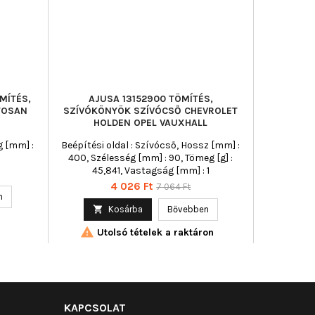
MÍTÉS,
AJUSA 13152900 TÖMÍTÉS,
DR.MOT
TOSAN
SZÍVÓKÖNYÖK SZÍVÓCSŐ CHEVROLET
TÖMÍTÉS,
HOLDEN OPEL VAUXHALL
AUDI 
g [mm] :
Beépítési oldal : Szívócső, Hossz [mm] :
Beépí
400, Szélesség [mm] : 90, Tömeg [g] :
45,841, Vastagság [mm] : 1

Ár
Normál
4 026 Ft
7 064 Ft
n
ár

Kosárba
Bővebben

Utolsó tételek a raktáron
KAPCSOLAT