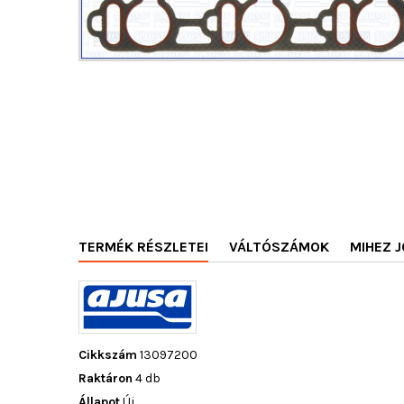
TERMÉK RÉSZLETEI
VÁLTÓSZÁMOK
MIHEZ J
Cikkszám
13097200
Raktáron
4 db
Állapot
Új