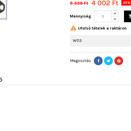
4 002 Ft
5 336 Ft
25% 
Mennyiség

Utolsó tételek a raktáron
W03
Megosztás
Ó