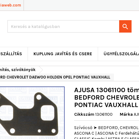
viaweb.com

SZÁLLÍTÁS
KUPLUNG JAVÍTÁS ÉS CSERE
ÜGYFÉLSZOLGÁL
mítés, szívókönyök
DFORD CHEVROLET DAEWOO HOLDEN OPEL PONTIAC VAUXHALL
AJUSA 13061100 töm
BEDFORD CHEVROL
PONTIAC VAUXHALL
Cikkszám
13061100
Márka
AJ
Szívócső ➤ BEDFORD, CHEVROLE
ASCONA C | ASCONA C Ferdehátú |
CLASSIC Kombi | ASTRA F CLASSI