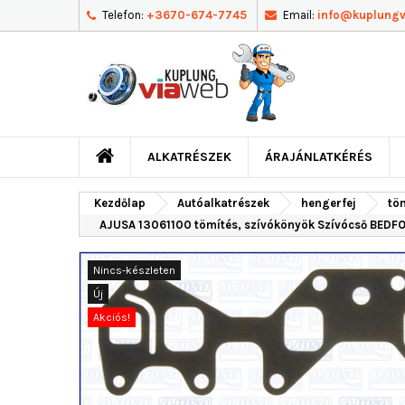
Telefon:
+3670-674-7745
Email:
info@kuplung
ALKATRÉSZEK
ÁRAJÁNLATKÉRÉS
Kezdőlap
Autóalkatrészek
hengerfej
tö
AJUSA 13061100 tömítés, szívókönyök Szívócső BE
Nincs-készleten
Új
Akciós!