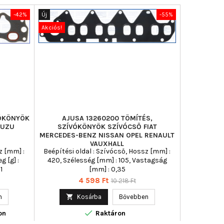
-42%
Új
-55%
Új
Akciós!
Akciós!
VÓKÖNYÖK
AJUSA 13260200 TÖMÍTÉS,
VICTOR R
SUZU
SZÍVÓKÖNYÖK SZÍVÓCSŐ FIAT
S
MERCEDES-BENZ NISSAN OPEL RENAULT
VAUXHALL
z [mm] :
Beépítési oldal : Szívócső, Hossz [mm] :
Vastagság [
g [g] :
420, Szélesség [mm] : 105, Vastagság
1
[mm] : 0,35

Ár
Normál
4 598 Ft
10 218 Ft
ár

Uto
n

Kosárba
Bővebben

on
Raktáron