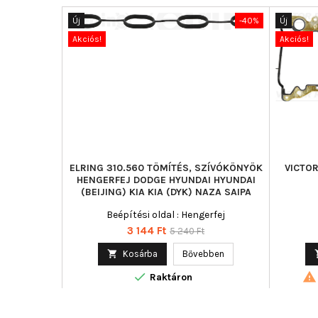
Új
-40%
Új
Akciós!
Akciós!
ELRING 310.560 TÖMÍTÉS, SZÍVÓKÖNYÖK
VICTOR
HENGERFEJ DODGE HYUNDAI HYUNDAI
(BEIJING) KIA KIA (DYK) NAZA SAIPA
Beépítési oldal : Hengerfej
Ár
Normál
3 144 Ft
5 240 Ft
ár

Kosárba
Bővebben


Raktáron