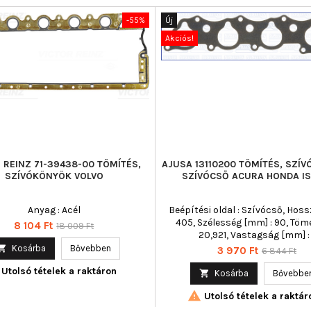
-55%
Új
Akciós!
 REINZ 71-39438-00 TÖMÍTÉS,
AJUSA 13110200 TÖMÍTÉS, SZÍ
SZÍVÓKÖNYÖK VOLVO
SZÍVÓCSŐ ACURA HONDA I
Anyag : Acél
Beépítési oldal : Szívócső, Hoss
405, Szélesség [mm] : 90, Töme
Ár
Normál
8 104 Ft
18 009 Ft
20,921, Vastagság [mm] : 
ár

Kosárba
Bővebben
Ár
Normál
3 970 Ft
6 844 Ft
ár
Utolsó tételek a raktáron

Kosárba
Bővebbe

Utolsó tételek a raktár