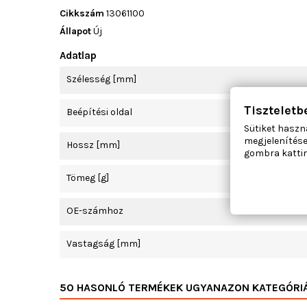
Cikkszám
13061100
Állapot
Új
Adatlap
Szélesség [mm]
Tiszteletb
Beépítési oldal
Sütiket haszn
megjelenítése
Hossz [mm]
gombra kattin
Tömeg [g]
OE-számhoz
Vastagság [mm]
50 HASONLÓ TERMÉKEK UGYANAZON KATEGÓRI