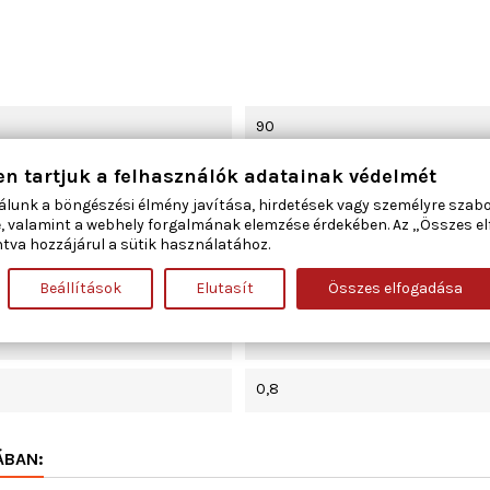
90
en tartjuk a felhasználók adatainak védelmét
Szívócső
álunk a böngészési élmény javítása, hirdetések vagy személyre szab
, valamint a webhely forgalmának elemzése érdekében. Az „Összes e
340
tva hozzájárul a sütik használatához.
15,961
Beállítások
Elutasít
Összes elfogadása
90323399
0,8
ÁBAN: