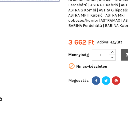
Ferdehátú | ASTRA F Kabrió | AST
ASTRA G Kombi | ASTRA G lépcsős
ASTRA Mk II Kabrió | ASTRA Mk II
dobozos/kombi | ASTRAMAX | AST
BARINA Ferdehátú | BARINA Kabr
3 662 Ft
Adóval együtt
Mennyiség

Nincs-készleten
Megosztás
Ó