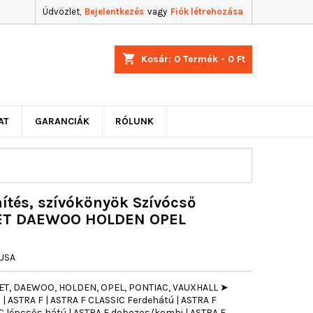
Üdvözlet,
Bejelentkezés
vagy
Fiók létrehozása
shopping_cart
Kosár:
0
Termék - 0 Ft
AT
GARANCIÁK
RÓLUNK
ítés, szívókönyök Szívócső
ET DAEWOO HOLDEN OPEL
USA
T, DAEWOO, HOLDEN, OPEL, PONTIAC, VAUXHALL ➤
 ASTRA F | ASTRA F CLASSIC Ferdehátú | ASTRA F
C lépcsős hátú | ASTRA F dobozos/kombi | ASTRA F