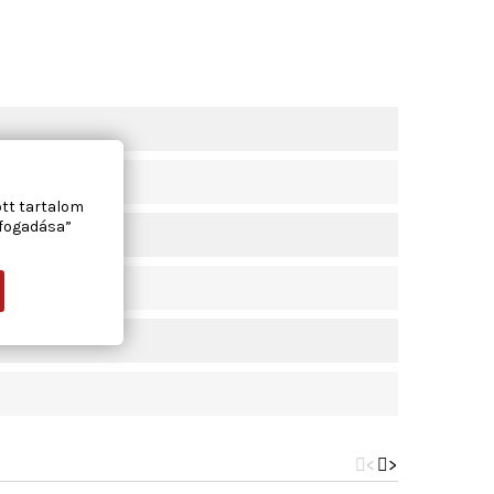
ott tartalom
lfogadása”
<
>