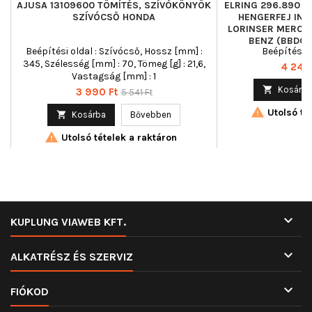
AJUSA 13109600 TÖMÍTÉS, SZÍVÓKÖNYÖK
ELRING 296.890 T
SZÍVÓCSŐ HONDA
HENGERFEJ INFIN
LORINSER MERCE
BENZ (BBDC)
Beépítési oldal : Szívócső, Hossz [mm] :
Beépítési o
345, Szélesség [mm] : 70, Tömeg [g] : 21,6,
Ár
4 246 
Vastagság [mm] : 1

Kosárba
Ár
Normál
3 990 Ft
5 541 Ft
ár

Utolsó tét

Kosárba
Bővebben

Utolsó tételek a raktáron

KUPLUNG VIAWEB KFT.

ALKATRÉSZ ÉS SZERVIZ

FIÓKOD