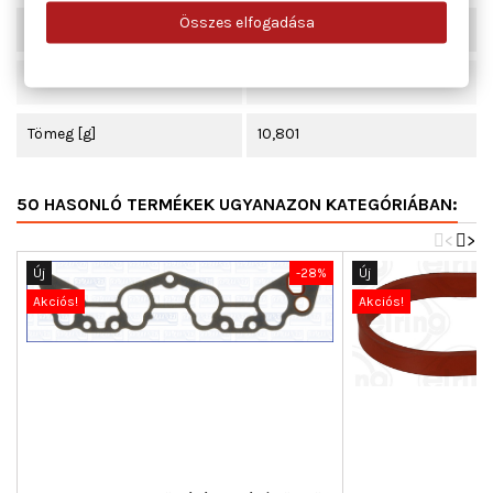
Összes elfogadása
Beépítési oldal
Szívócső
Hossz [mm]
375
Tömeg [g]
10,801
50 HASONLÓ TERMÉKEK UGYANAZON KATEGÓRIÁBAN:
<
>
Új
-28%
Új
Akciós!
Akciós!