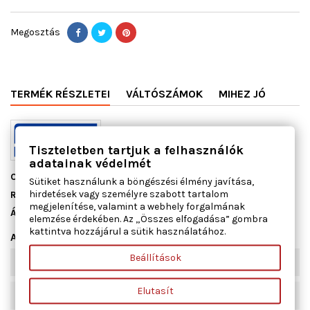
Megosztás
TERMÉK RÉSZLETEI
VÁLTÓSZÁMOK
MIHEZ JÓ
Tiszteletben tartjuk a felhasználók
adatainak védelmét
Cikkszám
13084200
Sütiket használunk a böngészési élmény javítása,
hirdetések vagy személyre szabott tartalom
Raktáron
8 db
megjelenítése, valamint a webhely forgalmának
Állapot
Új
elemzése érdekében. Az „Összes elfogadása” gombra
kattintva hozzájárul a sütik használatához.
Adatlap
Beállítások
Vastagság [mm]
0,8
Elutasít
Szélesség [mm]
90