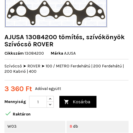
AJUSA 13084200 tömítés, szívókönyök
Szívócső ROVER
Cikkszám
13084200
Márka
AJUSA
Szívócső ➤ ROVER ➤ 100 / METRO Ferdehátú | 200 Ferdehátú |
200 Kabrió | 400
3 360 Ft
Adóval együtt
Kosárba
Mennyiség


Raktáron
W03
8
db