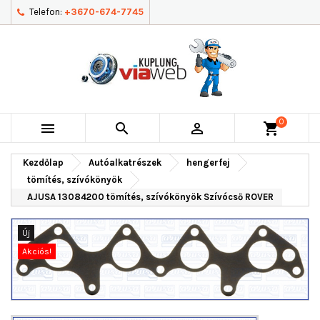
Telefon:
+3670-674-7745
0



shopping_cart
Kezdőlap
Autóalkatrészek
hengerfej
tömítés, szívókönyök
AJUSA 13084200 tömítés, szívókönyök Szívócső ROVER
Új
Akciós!