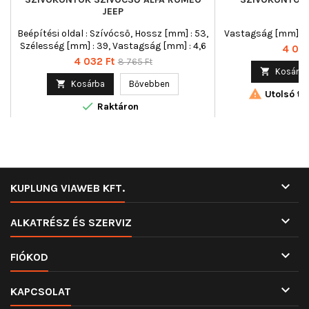
JEEP
Beépítési oldal : Szívócső, Hossz [mm] : 53,
Vastagság [mm] : 1
Szélesség [mm] : 39, Vastagság [mm] : 4,6
Ár
4 011 
Ár
Normál
4 032 Ft
8 765 Ft

Kosárba
ár

Kosárba
Bővebben

Utolsó tét

Raktáron

KUPLUNG VIAWEB KFT.

ALKATRÉSZ ÉS SZERVIZ

FIÓKOD

KAPCSOLAT