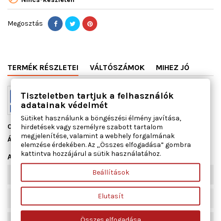
Megosztás
TERMÉK RÉSZLETEI
VÁLTÓSZÁMOK
MIHEZ JÓ
Tiszteletben tartjuk a felhasználók
adatainak védelmét
Sütiket használunk a böngészési élmény javítása,
hirdetések vagy személyre szabott tartalom
Cikkszám
13080900
megjelenítése, valamint a webhely forgalmának
Állapot
Új
elemzése érdekében. Az „Összes elfogadása” gombra
kattintva hozzájárul a sütik használatához.
Adatlap
Beállítások
Vastagság [mm]
0,35
Elutasít
Szélesség [mm]
75
Összes elfogadása