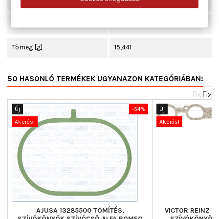
Beépítési oldal
Szívócső
Hossz [mm]
300
Tömeg [g]
15,441
50 HASONLÓ TERMÉKEK UGYANAZON KATEGÓRIÁBAN:
<
>
Új
-54%
Új
Akciós!
Akciós!
AJUSA 13285500 TÖMÍTÉS,
VICTOR REINZ 7
SZÍVÓKÖNYÖK SZÍVÓCSŐ ALFA ROMEO
SZÍVÓKÖNYÖK 