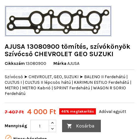
AJUSA 13080900 tömítés, szívókönyök
Szívócső CHEVROLET GEO SUZUKI
Cikkszám
13080900
Márka
AJUSA
Szívócső ➤ CHEVROLET, GEO, SUZUKI ➤ BALENO II Ferdehátú |
CULTUS I | CULTUS II lépcsős hátú | KARIMUN ESTILO Ferdehátú |
METRO | METRO Kabrió | SPRINT Ferdehátú | WAGON R SORIO
Ferdehátú
4 000 Ft
7 407 Ft
Adóval együtt
46% megtakarítás
Kosárba
Mennyiség


Nincs-készleten