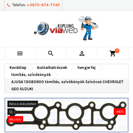
Telefon:
+3670-674-7745
0



shopping_cart
Kezdőlap
Autóalkatrészek
hengerfej
tömítés, szívókönyök
AJUSA 13080900 tömítés, szívókönyök Szívócső CHEVROLET
GEO SUZUKI
Nincs-készleten
Új
-46%
Akciós!