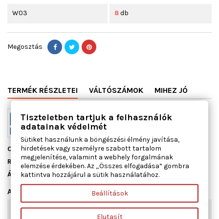
W03
8
db
Megosztás
TERMÉK RÉSZLETEI
VÁLTÓSZÁMOK
MIHEZ JÓ
Tiszteletben tartjuk a felhasználók
adatainak védelmét
Sütiket használunk a böngészési élmény javítása,
hirdetések vagy személyre szabott tartalom
Cikkszám
13085000
megjelenítése, valamint a webhely forgalmának
Raktáron
8 db
elemzése érdekében. Az „Összes elfogadása” gombra
Állapot
Új
kattintva hozzájárul a sütik használatához.
Adatlap
Beállítások
Szélesség [mm]
80
Elutasít