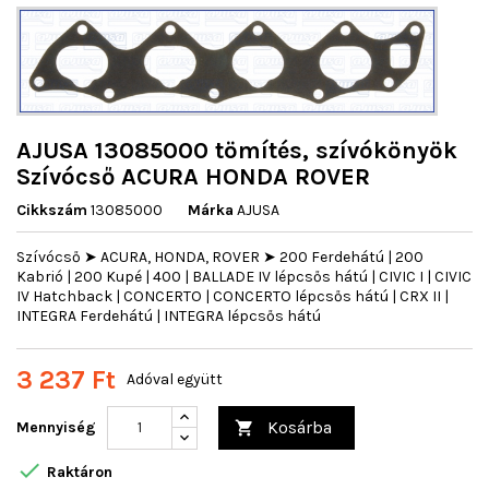
AJUSA 13085000 tömítés, szívókönyök
Szívócső ACURA HONDA ROVER
Cikkszám
13085000
Márka
AJUSA
Szívócső ➤ ACURA, HONDA, ROVER ➤ 200 Ferdehátú | 200
Kabrió | 200 Kupé | 400 | BALLADE IV lépcsős hátú | CIVIC I | CIVIC
IV Hatchback | CONCERTO | CONCERTO lépcsős hátú | CRX II |
INTEGRA Ferdehátú | INTEGRA lépcsős hátú
3 237 Ft
Adóval együtt
Kosárba
Mennyiség


Raktáron