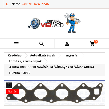
Telefon:
+3670-674-7745
0



shopping_cart
Kezdőlap
Autóalkatrészek
hengerfej
tömítés, szívókönyök
AJUSA 13085000 tömítés, szívókönyök Szívócső ACURA
HONDA ROVER
Új
Akciós!