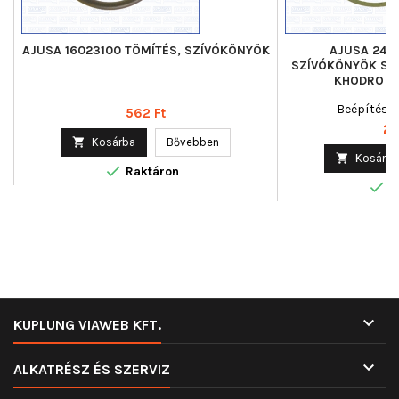
AJUSA 16023100 TÖMÍTÉS, SZÍVÓKÖNYÖK
AJUSA 2402
SZÍVÓKÖNYÖK SZÍ
KHODRO (I
Beépítési o
Ár
562 Ft
Ár
2 

Kosárba
Bővebben

Kosárba

Raktáron

R

KUPLUNG VIAWEB KFT.

ALKATRÉSZ ÉS SZERVIZ