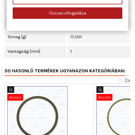
Beépítési oldal
Szívócső
Összes elfogadása
Hossz [mm]
375
Tömeg [g]
17,001
Vastagság [mm]
1
50 HASONLÓ TERMÉKEK UGYANAZON KATEGÓRIÁBAN:
<
>
Új
Új
Akciós!
Akciós!