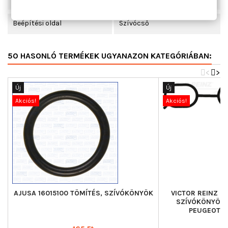
Beépítési oldal
Szívócső
50 HASONLÓ TERMÉKEK UGYANAZON KATEGÓRIÁBAN:
<
>
Új
Új
Akciós!
Akciós!
AJUSA 16015100 TÖMÍTÉS, SZÍVÓKÖNYÖK
VICTOR REINZ 7
SZÍVÓKÖNYÖK 
PEUGEOT S