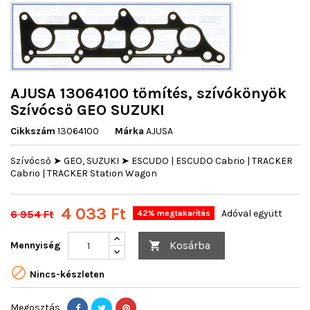
AJUSA 13064100 tömítés, szívókönyök
Szívócső GEO SUZUKI
Cikkszám
13064100
Márka
AJUSA
Szívócső ➤ GEO, SUZUKI ➤ ESCUDO | ESCUDO Cabrio | TRACKER
Cabrio | TRACKER Station Wagon
4 033 Ft
6 954 Ft
Adóval együtt
42% megtakarítás
Kosárba
Mennyiség


Nincs-készleten
Megosztás