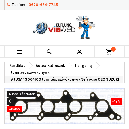
Telefon:
+3670-674-7745
0



shopping_cart
Kezdőlap
Autóalkatrészek
hengerfej
tömítés, szívókönyök
AJUSA 13064100 tömítés, szívókönyök Szívócső GEO SUZUKI
Nincs-készleten
Új
-42%
Akciós!