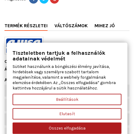
TERMÉK RÉSZLETEI
VÁLTÓSZÁMOK
MIHEZ JÓ
Tiszteletben tartjuk a felhasználók
adatainak védelmét
Cikkszám
13064100
Sütiket használunk a böngészési élmény javítása,
Állapot
Új
hirdetések vagy személyre szabott tartalom
megjelenítése, valamint a webhely forgalmának
Adatlap
elemzése érdekében. Az „Összes elfogadása” gombra
kattintva hozzájárul a sütik használatához.
Hossz [mm]
345
Beállítások
Tömeg [g]
11,561
Elutasít
Vastagság [mm]
0,8
Összes elfogadása
Szélesség [mm]
95