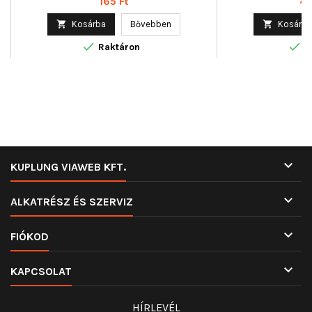
Ár
Ár
165 Ft
4 

Kosárba
Bővebben

Kosárba


Raktáron
R

KUPLUNG VIAWEB KFT.

ALKATRÉSZ ÉS SZERVIZ

FIÓKOD

KAPCSOLAT
HÍRLEVÉL