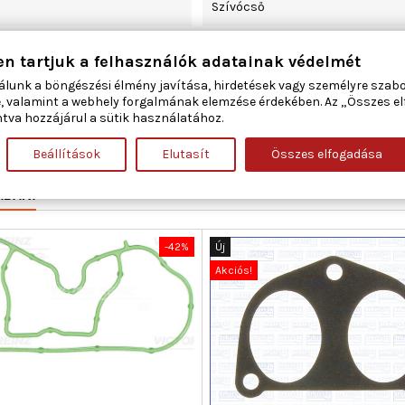
Szívócső
305
en tartjuk a felhasználók adatainak védelmét
álunk a böngészési élmény javítása, hirdetések vagy személyre szab
9,401
, valamint a webhely forgalmának elemzése érdekében. Az „Összes e
tva hozzájárul a sütik használatához.
0,8
Beállítások
Elutasít
Összes elfogadása
ÁBAN:
-42%
Új
Akciós!