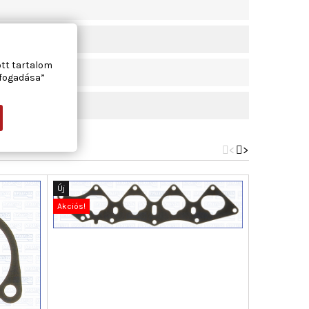
ott tartalom
lfogadása”
<
>
Új
Új
Akciós!
Akciós!