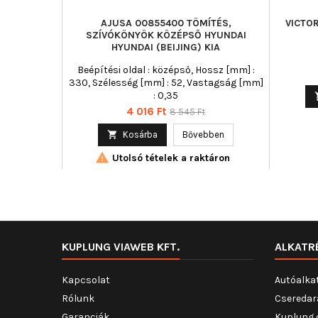
AJUSA 00855400 TÖMÍTÉS,
VICTOR
SZÍVÓKÖNYÖK KÖZÉPSŐ HYUNDAI
HYUNDAI (BEIJING) KIA
Beépítési oldal : középső, Hossz [mm] :
330, Szélesség [mm] : 52, Vastagság [mm]
: 0,35
Ár
Normál
4 016 Ft
8 545 Ft
ár

Kosárba
Bővebben

Utolsó tételek a raktáron
KUPLUNG VIAWEB KFT.
ALKATR
Kapcsolat
Autóalka
Rólunk
Cseredar
Garanciák
Kuplung 