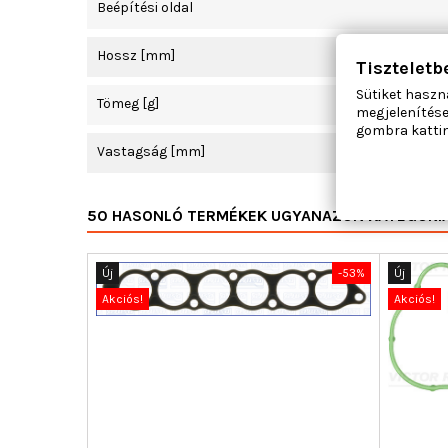
Beépítési oldal
Hossz [mm]
Tiszteletb
Sütiket haszn
Tömeg [g]
megjelenítése
gombra kattin
Vastagság [mm]
50 HASONLÓ TERMÉKEK UGYANAZON KATEGÓRI
Új
-53%
Új
Akciós!
Akciós!