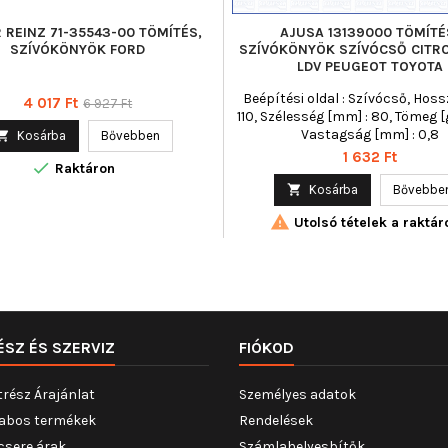
 REINZ 71-35543-00 TÖMÍTÉS,
AJUSA 13139000 TÖMÍTÉ
SZÍVÓKÖNYÖK FORD
SZÍVÓKÖNYÖK SZÍVÓCSŐ CITRO
LDV PEUGEOT TOYOTA
Beépítési oldal : Szívócső, Hoss
Ár
Normál
4 017 Ft
6 927 Ft
110, Szélesség [mm] : 80, Tömeg [g
ár
Vastagság [mm] : 0,8

Kosárba
Bővebben
Ár
1 632 Ft

Raktáron

Kosárba
Bővebbe

Utolsó tételek a raktár
ÉSZ ÉS SZERVIZ
FIÓKOD
trész Árajánlat
Személyes adatok
abos termékek
Rendelések
csere árak
Számlahelyesbítők