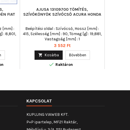
S,
AJUSA 13109700 TÖMÍTÉS,
AJUS
ËN FIAT
SZÍVÓKÖNYÖK SZÍVÓCSŐ ACURA HONDA
SZÍVÓKÖN
z [mm] :
Beépítési oldal : Szívócső, Hossz [mm] :
Beépítési 
] : 8,801,
415, Szélesség [mm] : 90, Tömeg [g] : 19,881,
335, Széles
Vastagság [mm] : 1
Ár
3 552 Ft
n

Kosárba
Bővebben


on
Raktáron
KAPCSOLAT
KUPLUNG VIAWEB KFT.
P+P ipartelep, MF21 Raktár,
Mélyfúró u. 3/A, 1151 Budapest