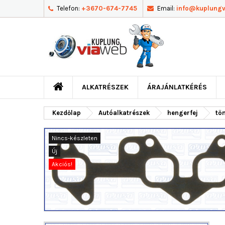
Telefon:
+3670-674-7745
Email:
info@kuplung
ALKATRÉSZEK
ÁRAJÁNLATKÉRÉS
Kezdőlap
Autóalkatrészek
hengerfej
tö
Nincs-készleten
Új
Akciós!