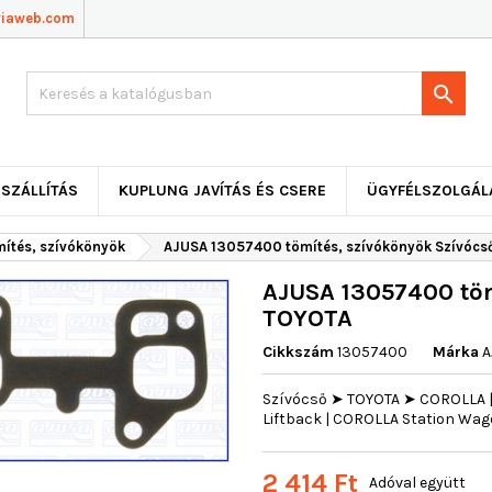
viaweb.com

SZÁLLÍTÁS
KUPLUNG JAVÍTÁS ÉS CSERE
ÜGYFÉLSZOLGÁL
mítés, szívókönyök
AJUSA 13057400 tömítés, szívókönyök Szívócs
AJUSA 13057400 töm
TOYOTA
Cikkszám
13057400
Márka
A
Szívócső ➤ TOYOTA ➤ COROLLA 
Liftback | COROLLA Station Wag
2 414 Ft
Adóval együtt