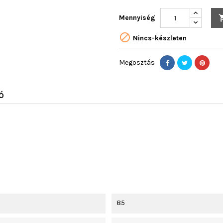
Mennyiség

Nincs-készleten
Megosztás
Ó
85