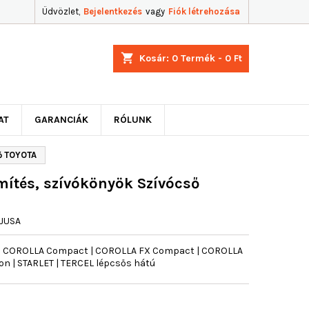
Üdvözlet,
Bejelentkezés
vagy
Fiók létrehozása
shopping_cart
Kosár:
0
Termék - 0 Ft
AT
GARANCIÁK
RÓLUNK
ő TOYOTA
ítés, szívókönyök Szívócső
JUSA
| COROLLA Compact | COROLLA FX Compact | COROLLA
on | STARLET | TERCEL lépcsős hátú