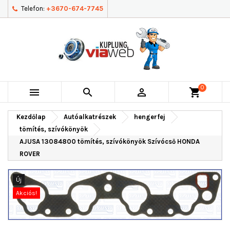
Telefon:
+3670-674-7745
0



shopping_cart
Kezdőlap
Autóalkatrészek
hengerfej
tömítés, szívókönyök
AJUSA 13084800 tömítés, szívókönyök Szívócső HONDA
ROVER
Új
Akciós!