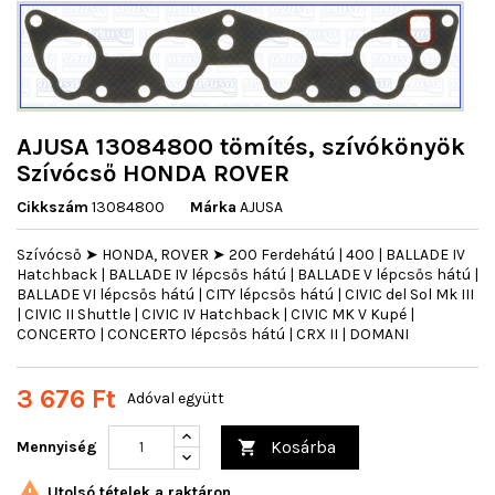
AJUSA 13084800 tömítés, szívókönyök
Szívócső HONDA ROVER
Cikkszám
13084800
Márka
AJUSA
Szívócső ➤ HONDA, ROVER ➤ 200 Ferdehátú | 400 | BALLADE IV
Hatchback | BALLADE IV lépcsős hátú | BALLADE V lépcsős hátú |
BALLADE VI lépcsős hátú | CITY lépcsős hátú | CIVIC del Sol Mk III
| CIVIC II Shuttle | CIVIC IV Hatchback | CIVIC MK V Kupé |
CONCERTO | CONCERTO lépcsős hátú | CRX II | DOMANI
3 676 Ft
Adóval együtt
Kosárba
Mennyiség


Utolsó tételek a raktáron