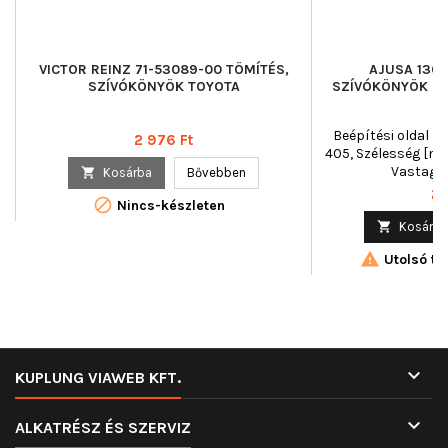
VICTOR REINZ 71-53089-00 TÖMÍTÉS,
AJUSA 1308
SZÍVÓKÖNYÖK TOYOTA
SZÍVÓKÖNYÖK SZ
Beépítési oldal : 
Ár
2 976 Ft
405, Szélesség [mm] 
Vastagsá

Kosárba
Bővebben
Ár
2 

Nincs-készleten

Kosárba

Utolsó tét

KUPLUNG VIAWEB KFT.

ALKATRÉSZ ÉS SZERVIZ