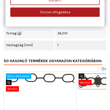
Elutasít
Beépítési oldal
Szívócső
Összes elfogadása
Hossz [mm]
345
Tömeg [g]
26,001
Vastagság [mm]
1
50 HASONLÓ TERMÉKEK UGYANAZON KATEGÓRIÁBAN:
<
>
Nincs-készleten
Új
Új
Akciós!
Akciós!