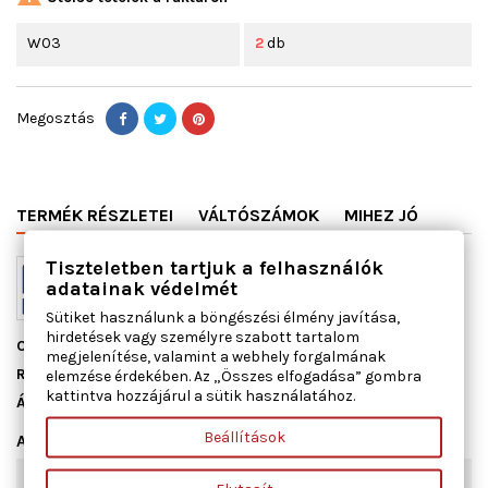
W03
2
db
Megosztás
TERMÉK RÉSZLETEI
VÁLTÓSZÁMOK
MIHEZ JÓ
Tiszteletben tartjuk a felhasználók
adatainak védelmét
Sütiket használunk a böngészési élmény javítása,
hirdetések vagy személyre szabott tartalom
Cikkszám
13084800
megjelenítése, valamint a webhely forgalmának
Raktáron
2 db
elemzése érdekében. Az „Összes elfogadása” gombra
kattintva hozzájárul a sütik használatához.
Állapot
Új
Beállítások
Adatlap
Szélesség [mm]
70