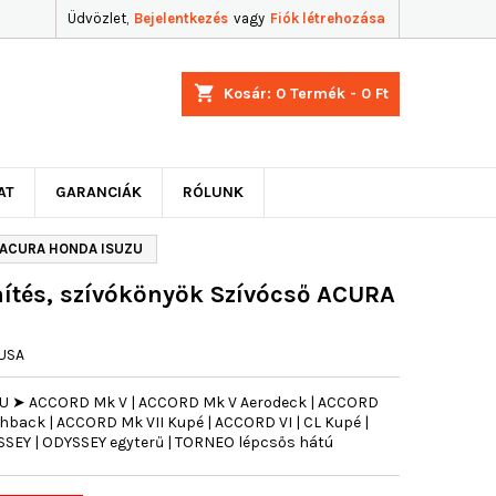
Üdvözlet,
Bejelentkezés
vagy
Fiók létrehozása
shopping_cart
Kosár:
0
Termék - 0 Ft
AT
GARANCIÁK
RÓLUNK
ő ACURA HONDA ISUZU
ítés, szívókönyök Szívócső ACURA
USA
ZU ➤ ACCORD Mk V | ACCORD Mk V Aerodeck | ACCORD
hback | ACCORD Mk VII Kupé | ACCORD VI | CL Kupé |
SSEY | ODYSSEY egyterű | TORNEO lépcsős hátú