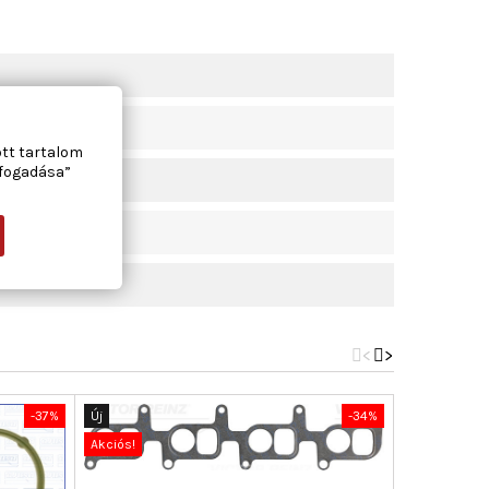
ott tartalom
lfogadása”
<
>
-37%
Új
-34%
Új
Akciós!
Akciós!