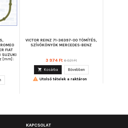
S,
VICTOR REINZ 71-36397-00 TÖMÍTÉS,
VICTOR R
A ROMEO
SZÍVÓKÖNYÖK MERCEDES-BENZ
SZÍVÓKÖNY
R FIAT
B SUZUKI
z [mm] :
Ár
Normál
3 974 Ft
6 021 Ft
ár

Kosárba
Bővebben


Utolsó tételek a raktáron
n
KAPCSOLAT