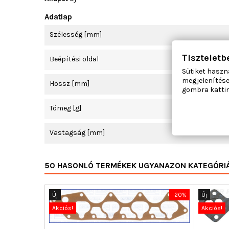
Adatlap
Szélesség [mm]
Tiszteletb
Beépítési oldal
Sütiket haszn
megjelenítése
Hossz [mm]
gombra kattin
Tömeg [g]
Vastagság [mm]
50 HASONLÓ TERMÉKEK UGYANAZON KATEGÓRI
Új
-20%
Új
Akciós!
Akciós!