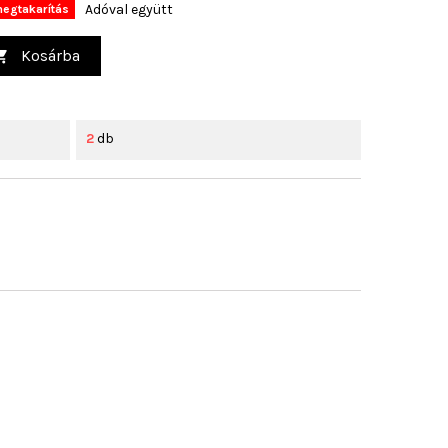
Adóval együtt
egtakarítás
Kosárba

2
db