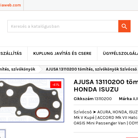
viaweb.com

SZÁLLÍTÁS
KUPLUNG JAVÍTÁS ÉS CSERE
ÜGYFÉLSZOLGÁL
mítés, szívókönyök
AJUSA 13110200 tömítés, szívókönyök Szívócs
AJUSA 13110200 töm
-41%
HONDA ISUZU
Cikkszám
13110200
Márka
AJ
Szívócső ➤ ACURA, HONDA, ISU
Mk V Kupé | ACCORD Mk VII Hatc
OASIS Mini Passenger Van | ODY