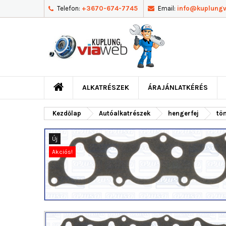
Telefon:
+3670-674-7745
Email:
info@kuplung
ALKATRÉSZEK
ÁRAJÁNLATKÉRÉS
Kezdőlap
Autóalkatrészek
hengerfej
tö
Új
Akciós!