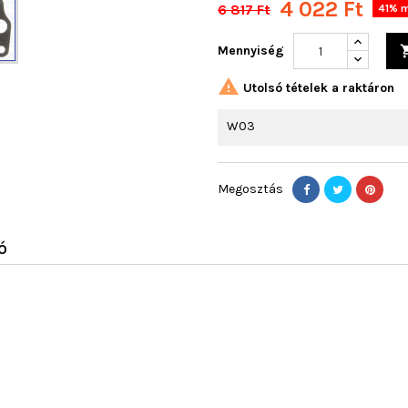
4 022 Ft
6 817 Ft
41% m
Mennyiség

Utolsó tételek a raktáron
W03
Megosztás
Ó