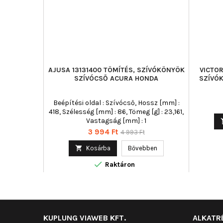
AJUSA 13131400 TÖMÍTÉS, SZÍVÓKÖNYÖK
VICTOR
SZÍVÓCSŐ ACURA HONDA
SZÍVÓ
Beépítési oldal : Szívócső, Hossz [mm] :
418, Szélesség [mm] : 86, Tömeg [g] : 23,161,
Vastagság [mm] : 1
Ár
Normál
3 994 Ft
4 993 Ft
ár

Kosárba
Bővebben

Raktáron
KUPLUNG VIAWEB KFT.
ALKATR