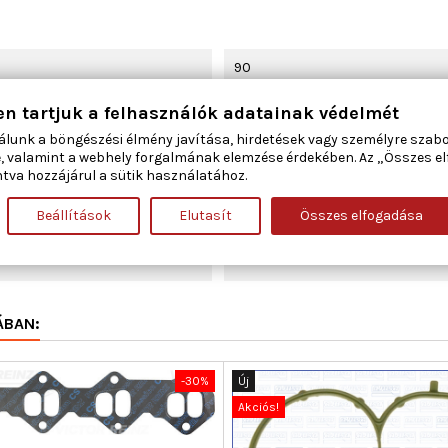
90
en tartjuk a felhasználók adatainak védelmét
Szívócső
álunk a böngészési élmény javítása, hirdetések vagy személyre szab
, valamint a webhely forgalmának elemzése érdekében. Az „Összes e
405
tva hozzájárul a sütik használatához.
20,921
Beállítások
Elutasít
Összes elfogadása
1
ÁBAN:
-30%
Új
Akciós!