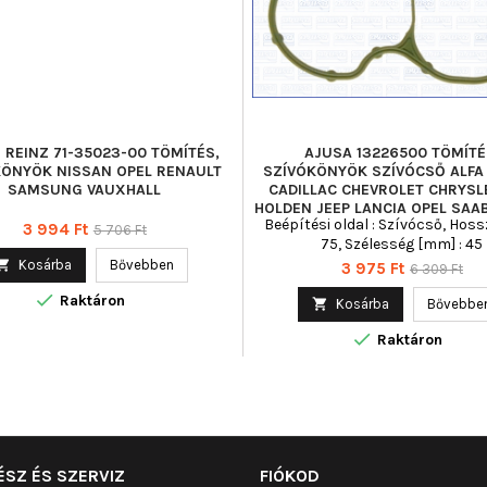
 REINZ 71-35023-00 TÖMÍTÉS,
AJUSA 13226500 TÖMÍTÉ
KÖNYÖK NISSAN OPEL RENAULT
SZÍVÓKÖNYÖK SZÍVÓCSŐ ALF
SAMSUNG VAUXHALL
CADILLAC CHEVROLET CHRYSLE
HOLDEN JEEP LANCIA OPEL SAA
Beépítési oldal : Szívócső, Hoss
VAU
Ár
Normál
3 994 Ft
5 706 Ft
75, Szélesség [mm] : 45
ár

Kosárba
Bővebben
Ár
Normál
3 975 Ft
6 309 Ft
ár

Raktáron

Kosárba
Bővebbe

Raktáron
ÉSZ ÉS SZERVIZ
FIÓKOD