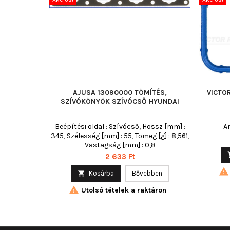
AJUSA 13090000 TÖMÍTÉS,
VICTOR
SZÍVÓKÖNYÖK SZÍVÓCSŐ HYUNDAI
Beépítési oldal : Szívócső, Hossz [mm] :
A
345, Szélesség [mm] : 55, Tömeg [g] : 8,561,
Vastagság [mm] : 0,8
Ár
2 633 Ft


Kosárba
Bővebben

Utolsó tételek a raktáron