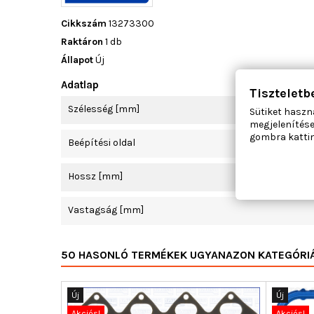
Cikkszám
13273300
Raktáron
1 db
Állapot
Új
Adatlap
Tiszteletb
Szélesség [mm]
Sütiket haszn
megjelenítése
gombra kattin
Beépítési oldal
Hossz [mm]
Vastagság [mm]
50 HASONLÓ TERMÉKEK UGYANAZON KATEGÓRI
Új
Új
Akciós!
Akciós!