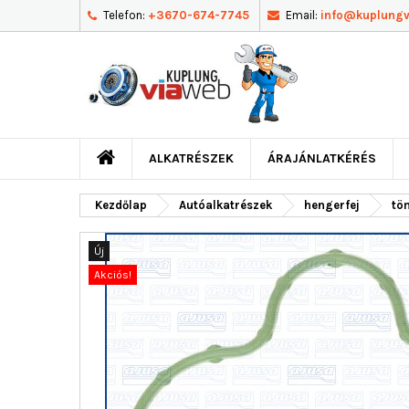
Telefon:
+3670-674-7745
Email:
info@kuplung
ALKATRÉSZEK
ÁRAJÁNLATKÉRÉS
Kezdőlap
Autóalkatrészek
hengerfej
tö
Új
Akciós!