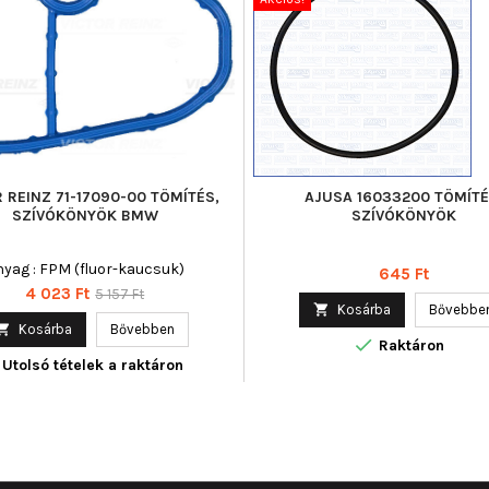
 REINZ 71-17090-00 TÖMÍTÉS,
AJUSA 16033200 TÖMÍTÉ
SZÍVÓKÖNYÖK BMW
SZÍVÓKÖNYÖK
nyag : FPM (fluor-kaucsuk)
Ár
645 Ft
Ár
Normál
4 023 Ft
5 157 Ft

Kosárba
Bővebbe
ár

Kosárba
Bővebben

Raktáron
Utolsó tételek a raktáron