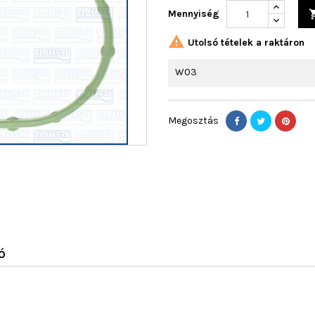
Mennyiség

Utolsó tételek a raktáron
W03
Megosztás
Ó