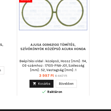
S,
AJUSA 00962100 TÖMÍTÉS,
VICTOR R
SZÍVÓKÖNYÖK KÖZÉPSŐ ACURA HONDA
SZÍVÓK
Beépítési oldal : középső, Hossz [mm] : 114,
OE-számhoz : 17105-PNA-J01, Szélesség
[mm] : 52, Vastagság [mm] : 1
n

Ár
Normál
3 997 Ft
6 447 Ft
ár

Kosárba
Bővebben

Raktáron