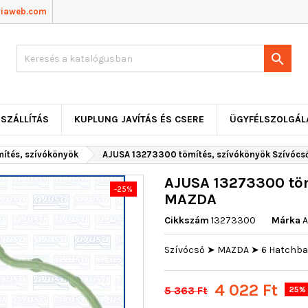
viaweb.com

SZÁLLÍTÁS
KUPLUNG JAVÍTÁS ÉS CSERE
ÜGYFÉLSZOLGÁL
mítés, szívókönyök
AJUSA 13273300 tömítés, szívókönyök Szívóc
AJUSA 13273300 töm
-25%
MAZDA
Cikkszám
13273300
Márka
A
Szívócső ➤ MAZDA ➤ 6 Hatchback
4 022 Ft
5 363 Ft
25% 