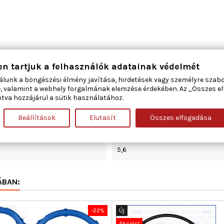
en tartjuk a felhasználók adatainak védelmét
50
álunk a böngészési élmény javítása, hirdetések vagy személyre szab
, valamint a webhely forgalmának elemzése érdekében. Az „Összes e
tva hozzájárul a sütik használatához.
Szívócső
Beállítások
Elutasít
Összes elfogadása
70
5,6
ÁBAN:
-22%
Új
Akciós!