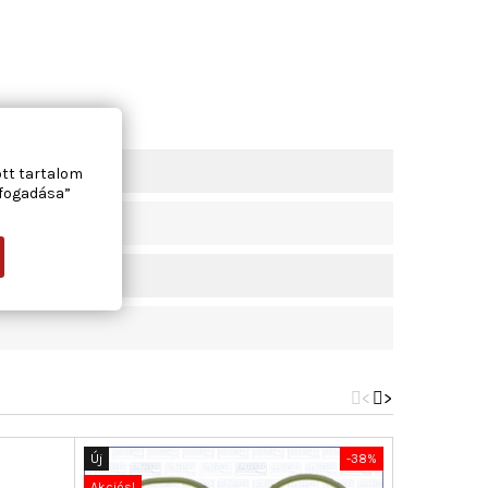
ott tartalom
lfogadása”
<
>
Új
-38%
Új
Akciós!
Akciós!