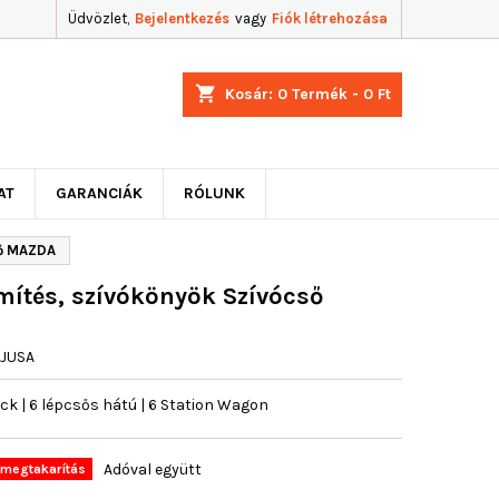
Üdvözlet,
Bejelentkezés
vagy
Fiók létrehozása
shopping_cart
Kosár:
0
Termék - 0 Ft
AT
GARANCIÁK
RÓLUNK
ső MAZDA
ítés, szívókönyök Szívócső
JUSA
 | 6 lépcsős hátú | 6 Station Wagon
Adóval együtt
megtakarítás