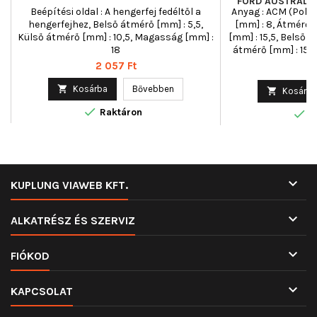
FORD AUSTRALIA
Beépítési oldal : A hengerfej fedéltől a
Anyag : ACM (Polia
HY
hengerfejhez, Belső átmérő [mm] : 5,5,
[mm] : 8, Átmérő 2
Külső átmérő [mm] : 10,5, Magasság [mm] :
[mm] : 15,5, Belső á
18
átmérő [mm] : 15,5
Tengelyszár
Ár
2 057 Ft
Á
8

Kosárba
Bővebben

Kosárba

Raktáron

R

KUPLUNG VIAWEB KFT.

ALKATRÉSZ ÉS SZERVIZ

FIÓKOD

KAPCSOLAT