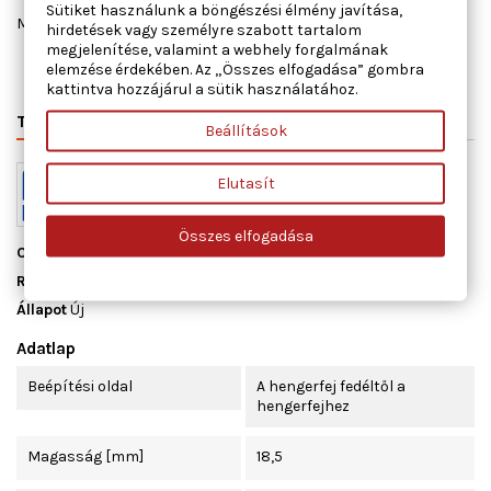
Sütiket használunk a böngészési élmény javítása,
Megosztás
hirdetések vagy személyre szabott tartalom
megjelenítése, valamint a webhely forgalmának
elemzése érdekében. Az „Összes elfogadása” gombra
kattintva hozzájárul a sütik használatához.
TERMÉK RÉSZLETEI
VÁLTÓSZÁMOK
MIHEZ JÓ
Beállítások
Elutasít
Összes elfogadása
Cikkszám
12023000
Raktáron
10 db
Állapot
Új
Adatlap
Beépítési oldal
A hengerfej fedéltől a
hengerfejhez
Magasság [mm]
18,5