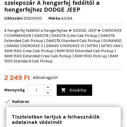
szelepszár A hengerfej fedéltől a
hengerfejhez DODGE JEEP
Cikkszám
12023000
Márka
AJUSA
A hengerfej fedéltől a hengerfejhez ➤ DODGE, JEEP ➤ CHEROKEE
| COMMANDER | DAKOTA | DAKOTA Crew Cab Pickup | DAKOTA
Extended Cab Pickup | DAKOTA Standard Cab Pickup | DURANGO
| GRAND CHEROKEE II | GRAND CHEROKEE III | NITRO | NITRO VAN |
RAM 1500 Crew Cab Pickup | RAM 1500 Extended Cab Pickup |
RAM 1500 Extended Crew Cab Pickup | RAM 1500 Pick-up | RAM
1500 Standard Cab Pickup
2 249 Ft
Adóval együtt
Kosárba
Mennyiség


Raktáron
W03
10
db
Tiszteletben tartjuk a felhasználók
adatainak védelmét