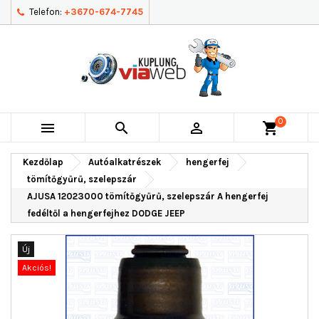
Telefon:
+3670-674-7745
0



shopping_cart
Kezdőlap
Autóalkatrészek
hengerfej
tömítőgyűrű, szelepszár
AJUSA 12023000 tömítőgyűrű, szelepszár A hengerfej
fedéltől a hengerfejhez DODGE JEEP
Új
Akciós!