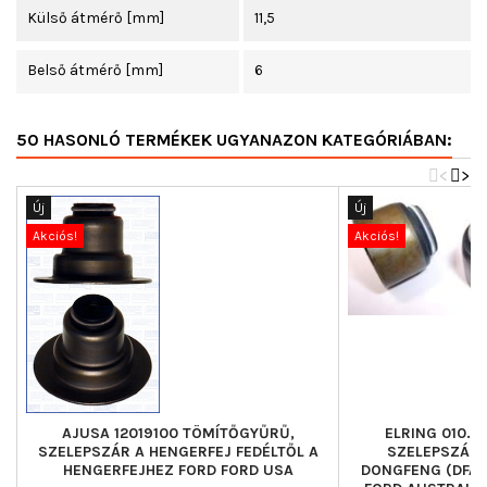
Külső átmérő [mm]
11,5
Belső átmérő [mm]
6
50 HASONLÓ TERMÉKEK UGYANAZON KATEGÓRIÁBAN:
<
>
Új
Új
Akciós!
Akciós!
AJUSA 12019100 TÖMÍTŐGYŰRŰ,
ELRING 010.2
SZELEPSZÁR A HENGERFEJ FEDÉLTŐL A
SZELEPSZÁR 
HENGERFEJHEZ FORD FORD USA
DONGFENG (DFAC)