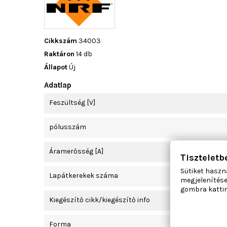
Cikkszám
34003
Raktáron
14 db
Állapot
Új
Adatlap
Feszültség [V]
pólusszám
Áramerősség [A]
Tiszteletb
Sütiket haszn
Lapátkerekek száma
megjelenítése
gombra kattin
Kiegészítő cikk/kiegészítő info
Forma