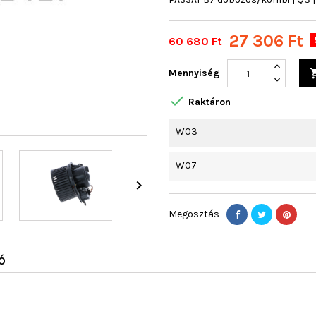
27 306 Ft
60 680 Ft
Mennyiség

Raktáron
W03
W07

Megosztás
Ó