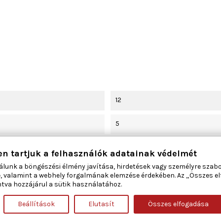
12
5
24
en tartjuk a felhasználók adatainak védelmét
álunk a böngészési élmény javítása, hirdetések vagy személyre szab
41
, valamint a webhely forgalmának elemzése érdekében. Az „Összes e
tva hozzájárul a sütik használatához.
integrált szabályozóval
Beállítások
Elutasít
Összes elfogadása
négyszögletes