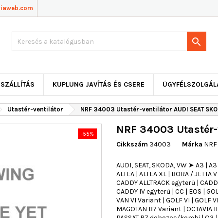
viaweb.com

SZÁLLÍTÁS
KUPLUNG JAVÍTÁS ÉS CSERE
ÜGYFÉLSZOLGÁL
Utastér-ventilátor
NRF 34003 Utastér-ventilátor AUDI SEAT SK
NRF 34003 Utastér-
-55%
Cikkszám
34003
Márka
NRF
AUDI, SEAT, SKODA, VW ➤ A3 | A
ALTEA | ALTEA XL | BORA / JETTA 
CADDY ALLTRACK egyterű | CADDY 
CADDY IV egyterű | CC | EOS | G
VAN VI Variant | GOLF VI | GOLF VI
MAGOTAN B7 Variant | OCTAVIA II
PASSAT B7 dobozos/kombi | Q3 