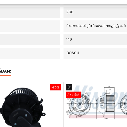
286
óramutató járásával megegyező 
149
BOSCH
ÁBAN:
-25%
Új
Akciós!