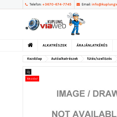
Telefon:
+3670-674-7745
Email:
info@kuplung
ALKATRÉSZEK
ÁRAJÁNLATKÉRÉS
Kezdőlap
Autóalkatrészek
fűtés/szellőzés
Új
Akciós!