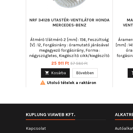
NRF 34128 UTASTÉR-VENTILÁTOR HONDA
MA
MERCEDES-BENZ
VENT
Átmérő 1/átmérő 2 [mm] : 156, Feszültség
Áramerő
[V] : 12, Forgásirány : óramutató járásával
[mm] : 14
megegyező forgásirány, Forma :
óra
négyszögletes, Kiegészítő cikk/kiegészítő
forgásir
info : integrált szabályozó nélkül,
száma :
Ár
Normál
25 911 Ft
57 580 Ft
Lapátkerekek száma : 41, pólusszám : 2
ár

Kosárba
Bővebben

Utolsó tételek a raktáron
KUPLUNG VIAWEB KFT.
ALKATR
Kapcsolat
Autóalka