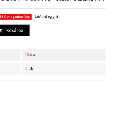
Adóval együtt
55% megtakarítás
Kosárba

10
db
4
db