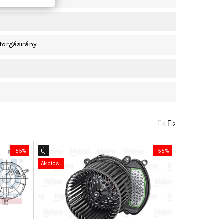
forgásirány
<
>
-55%
Új
-55%
Nincs-készle
Akciós!
Új
Akciós!