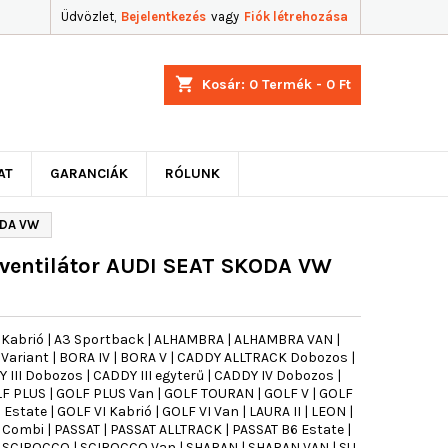
Üdvözlet,
Bejelentkezés
vagy
Fiók létrehozása
shopping_cart
Kosár:
0
Termék - 0 Ft
AT
GARANCIÁK
RÓLUNK
ODA VW
ventilátor AUDI SEAT SKODA VW
3 Kabrió | A3 Sportback | ALHAMBRA | ALHAMBRA VAN |
V Variant | BORA IV | BORA V | CADDY ALLTRACK Dobozos |
III Dobozos | CADDY III egyterű | CADDY IV Dobozos |
OLF PLUS | GOLF PLUS Van | GOLF TOURAN | GOLF V | GOLF
 Estate | GOLF VI Kabrió | GOLF VI Van | LAURA II | LEON |
 Combi | PASSAT | PASSAT ALLTRACK | PASSAT B6 Estate |
| SCIROCCO | SCIROCCO Van | SHARAN | SHARAN VAN | SU