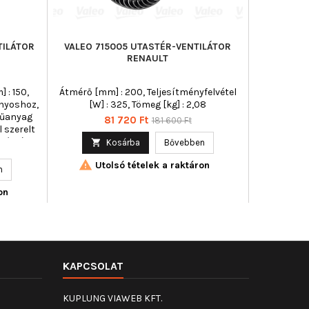
TILÁTOR
VALEO 715005 UTASTÉR-VENTILÁTOR
MAXGE
RENAULT
VENTILÁ
 : 150,
Átmérő [mm] : 200, Teljesítményfelvétel
Átmérő 1/át
nyoshoz,
[W] : 325, Tömeg [kg] : 2,08
[V] : 12, Fo
 Műanyag
ellent
Ár
Normál
81 720 Ft
181 600 Ft
l szerelt
négyszöglet
ár
egészítő
Kiegészítő c

Kosárba
Bővebben
szabályozó
szabályozó

Utolsó tételek a raktáron
] : 240,
Névleg
n

 :
pólussz
kül,
on
szültség
KAPCSOLAT
KUPLUNG VIAWEB KFT.