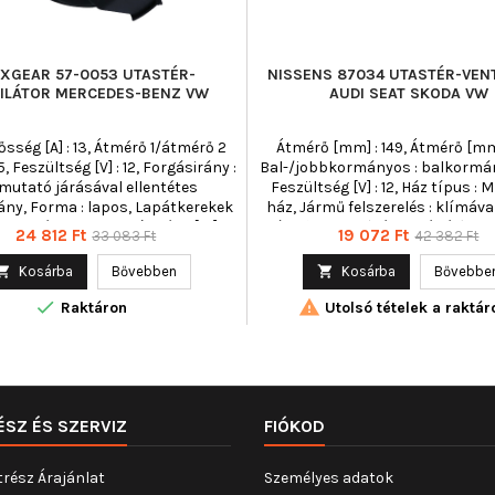
XGEAR 57-0053 UTASTÉR-
NISSENS 87034 UTASTÉR-VEN
ILÁTOR MERCEDES-BENZ VW
AUDI SEAT SKODA VW
sség [A] : 13, Átmérő 1/átmérő 2
Átmérő [mm] : 149, Átmérő [mm]
5, Feszültség [V] : 12, Forgásirány :
Bal-/jobbkormányos : balkormá
mutató járásával ellentétes
Feszültség [V] : 12, Ház típus :
ány, Forma : lapos, Lapátkerekek
ház, Jármű felszerelés : klímáva
 47, Névleges teljesítmény [W] :
járművekhez (kézi vezérlés), Ki
Ár
Normál
Ár
Normál
24 812 Ft
19 072 Ft
33 083 Ft
42 382 Ft
156, pólusszám : 2
cikk/kiegészítő info : integrált 
ár
ár
nélkül, Névleges teljesítmény [W

Kosárba
Bővebben

Kosárba
Bővebbe
pólusszám : 2, Szabályozó


fordulatszámszabályozó nél
Raktáron
Utolsó tételek a raktár
Teljesítmény [W] : 240, Üzemi fe
[V] : 12
ÉSZ ÉS SZERVIZ
FIÓKOD
trész Árajánlat
Személyes adatok