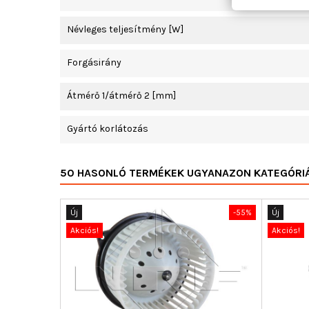
Névleges teljesítmény [W]
Forgásirány
Átmérő 1/átmérő 2 [mm]
Gyártó korlátozás
50 HASONLÓ TERMÉKEK UGYANAZON KATEGÓRI
Új
-55%
Új
Akciós!
Akciós!