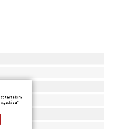
ott tartalom
lfogadása”