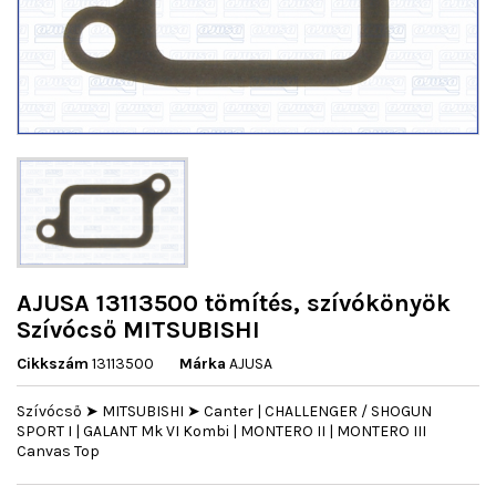
AJUSA 13113500 tömítés, szívókönyök
Szívócső MITSUBISHI
Cikkszám
13113500
Márka
AJUSA
Szívócső ➤ MITSUBISHI ➤ Canter | CHALLENGER / SHOGUN
SPORT I | GALANT Mk VI Kombi | MONTERO II | MONTERO III
Canvas Top