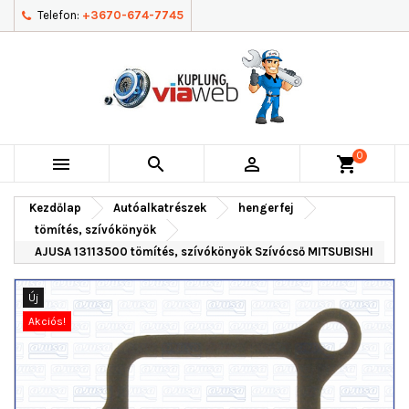
Telefon:
+3670-674-7745
0



shopping_cart
Kezdőlap
Autóalkatrészek
hengerfej
tömítés, szívókönyök
AJUSA 13113500 tömítés, szívókönyök Szívócső MITSUBISHI
Új
Akciós!