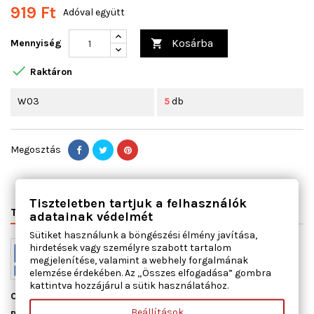
919 Ft
Adóval együtt
Kosárba
Mennyiség


Raktáron
W03
5
db
Megosztás
Tiszteletben tartjuk a felhasználók
TERMÉK RÉSZLETEI
VÁLTÓSZÁMOK
MIHEZ JÓ
adatainak védelmét
Sütiket használunk a böngészési élmény javítása,
hirdetések vagy személyre szabott tartalom
megjelenítése, valamint a webhely forgalmának
elemzése érdekében. Az „Összes elfogadása” gombra
kattintva hozzájárul a sütik használatához.
Cikkszám
13113500
Beállítások