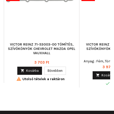
VICTOR REINZ 71-53003-00 TÖMÍTÉS,
VICTOR REINZ 7
SZÍVÓKÖNYÖK CHEVROLET MAZDA OPEL
SZÍVÓKÖNYÖK J
VAUXHALL
Anyag : Fém, Tömít
Ár
3 703 Ft
Ár
3 976 

Kosárba
Bővebben

Kosárba

Utolsó tételek a raktáron

R