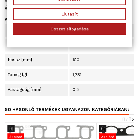
Raktáron
5 db
Állapot
Új
Elutasít
Adatlap
Összes elfogadása
Szélesség [mm]
55
Beépítési oldal
Szívócső
Hossz [mm]
100
Tömeg [g]
1,281
Vastagság [mm]
0,5
50 HASONLÓ TERMÉKEK UGYANAZON KATEGÓRIÁBAN:
<
>
Új
Új
Akciós!
Akciós!