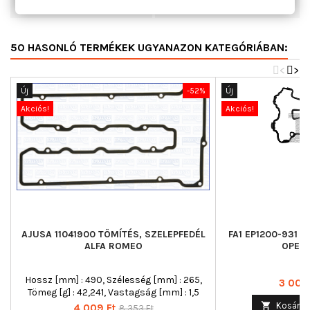
OE-számhoz
057103484
50 HASONLÓ TERMÉKEK UGYANAZON KATEGÓRIÁBAN:
<
>
Új
-52%
Új
Akciós!
Akciós!
AJUSA 11041900 TÖMÍTÉS, SZELEPFEDÉL
FA1 EP1200-931 
ALFA ROMEO
OPEL 
Hossz [mm] : 490, Szélesség [mm] : 265,
Ár
3 005 
Tömeg [g] : 42,241, Vastagság [mm] : 1,5

Kosárba
Ár
Normál
4 009 Ft
8 353 Ft