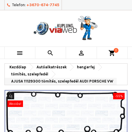
Telefon:
+3670-674-7745
0



shopping_cart
Kezdőlap
Autóalkatrészek
hengerfej
tömítés, szelepfedél
AJUSA 11129300 tömítés, szelepfedél AUDI PORSCHE VW
Új
-55%
Akciós!