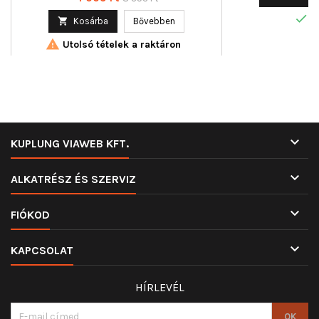
ár

R

Kosárba
Bővebben

Utolsó tételek a raktáron

KUPLUNG VIAWEB KFT.

ALKATRÉSZ ÉS SZERVIZ

FIÓKOD

KAPCSOLAT
HÍRLEVÉL