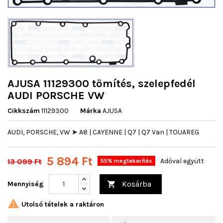
AJUSA 11129300 tömítés, szelepfedél
AUDI PORSCHE VW
Cikkszám
11129300
Márka
AJUSA
AUDI, PORSCHE, VW ➤ A8 | CAYENNE | Q7 | Q7 Van | TOUAREG
5 894 Ft
13 099 Ft
Adóval együtt
55% megtakarítás
Kosárba
Mennyiség


Utolsó tételek a raktáron