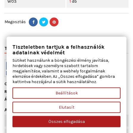
W03
1
db
Megosztás
Tiszteletben tartjuk a felhasználók
TERMÉK RÉSZLETEI
VÁLTÓSZÁMOK
MIHEZ JÓ
adatainak védelmét
Sütiket használunk a böngészési élmény javítása,
hirdetések vagy személyre szabott tartalom
megjelenítése, valamint a webhely forgalmának
elemzése érdekében. Az „Összes elfogadása” gombra
kattintva hozzájárul a sütik használatához.
Cikkszám
11129300
Raktáron
1 db
Beállítások
Állapot
Új
Elutasít
Adatlap
hengerhez
1 - 4
Összes elfogadása