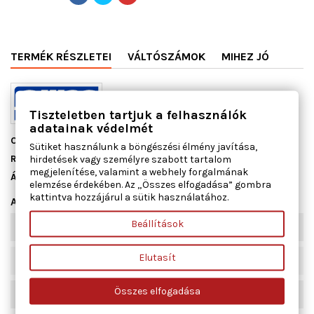
TERMÉK RÉSZLETEI
VÁLTÓSZÁMOK
MIHEZ JÓ
Tiszteletben tartjuk a felhasználók
adatainak védelmét
Cikkszám
13112100
Sütiket használunk a böngészési élmény javítása,
Raktáron
9 db
hirdetések vagy személyre szabott tartalom
megjelenítése, valamint a webhely forgalmának
Állapot
Új
elemzése érdekében. Az „Összes elfogadása” gombra
kattintva hozzájárul a sütik használatához.
Adatlap
Beállítások
Szélesség [mm]
65
Elutasít
Hossz [mm]
455
Összes elfogadása
Tömeg [g]
40,401