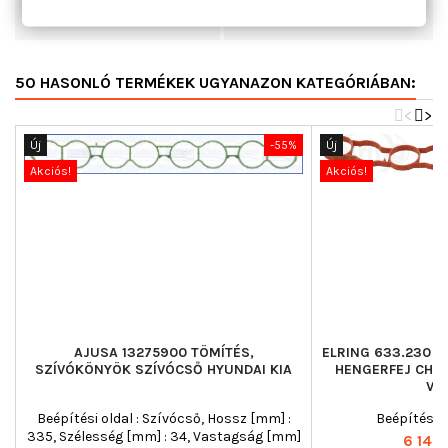
Vastagság [mm]
1,5
50 HASONLÓ TERMÉKEK UGYANAZON KATEGÓRIÁBAN:
<
>
Új
-55%
Új
Akciós!
Akciós!
AJUSA 13275900 TÖMÍTÉS,
ELRING 633.230 T
SZÍVÓKÖNYÖK SZÍVÓCSŐ HYUNDAI KIA
HENGERFEJ CHEV
VA
Beépítési oldal : Szívócső, Hossz [mm] :
Beépítési o
335, Szélesség [mm] : 34, Vastagság [mm]
Ár
6 148 