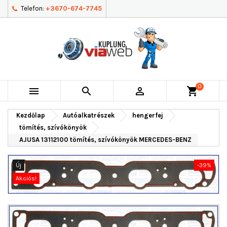
Telefon:
+3670-674-7745
0



shopping_cart
Kezdőlap
Autóalkatrészek
hengerfej
tömítés, szívókönyök
AJUSA 13112100 tömítés, szívókönyök MERCEDES-BENZ
Új
-39%
Akciós!