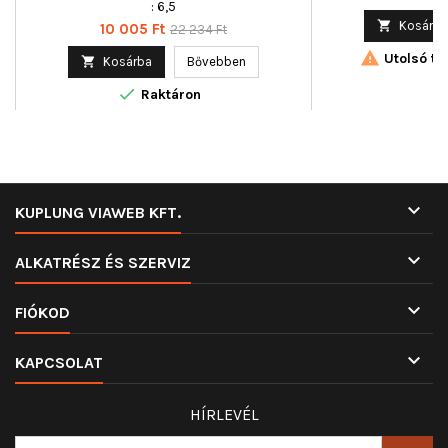
: 6,5

Kosárba
Ár
Normál
10 005 Ft
22 234 Ft
ár

Utolsó tét

Kosárba
Bővebben

Raktáron

KUPLUNG VIAWEB KFT.

ALKATRÉSZ ÉS SZERVIZ

FIÓKOD

KAPCSOLAT
HÍRLEVÉL