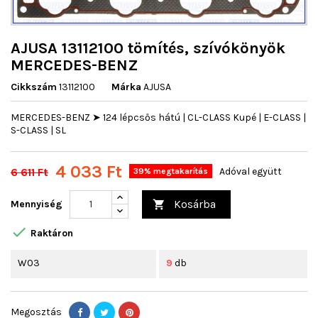
AJUSA 13112100 tömítés, szívókönyök
MERCEDES-BENZ
Cikkszám
13112100
Márka
AJUSA
MERCEDES-BENZ ➤ 124 lépcsős hátú | CL-CLASS Kupé | E-CLASS |
S-CLASS | SL
4 033 Ft
6 611 Ft
Adóval együtt
39% megtakarítás
Kosárba
Mennyiség


Raktáron
W03
9
db
Megosztás